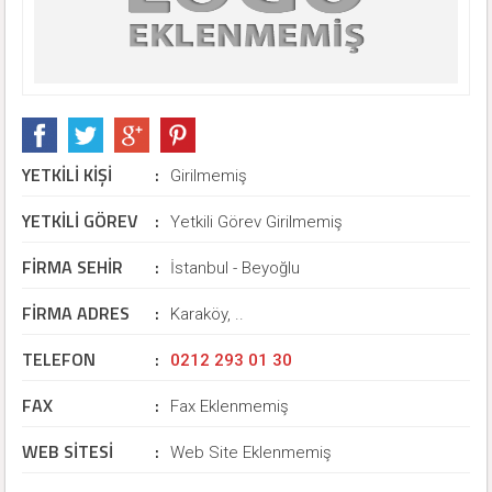
YETKİLİ KİŞİ
:
Girilmemiş
YETKİLİ GÖREV
:
Yetkili Görev Girilmemiş
FİRMA SEHİR
:
İstanbul - Beyoğlu
FİRMA ADRES
:
Karaköy, ..
TELEFON
:
0212 293 01 30
FAX
:
Fax Eklenmemiş
WEB SİTESİ
:
Web Site Eklenmemiş