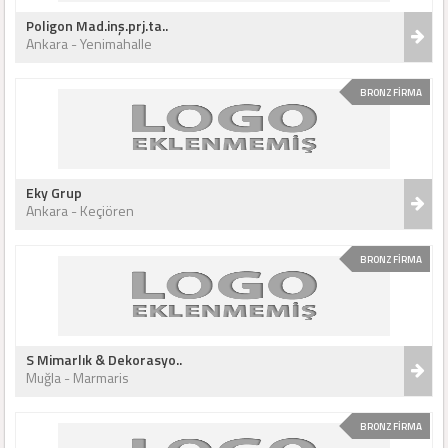
Poligon Mad.inş.prj.ta..
Ankara - Yenimahalle
BRONZ FİRMA
Eky Grup
Ankara - Keçiören
BRONZ FİRMA
S Mimarlık & Dekorasyo..
Muğla - Marmaris
BRONZ FİRMA