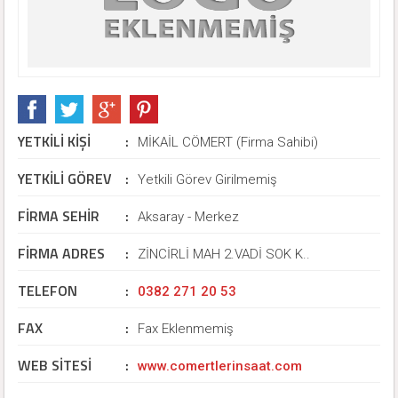
YETKİLİ KİŞİ
:
MİKAİL CÖMERT (Firma Sahibi)
YETKİLİ GÖREV
:
Yetkili Görev Girilmemiş
FİRMA SEHİR
:
Aksaray - Merkez
FİRMA ADRES
:
ZİNCİRLİ MAH 2.VADİ SOK K..
TELEFON
:
0382 271 20 53
FAX
:
Fax Eklenmemiş
WEB SİTESİ
:
www.comertlerinsaat.com