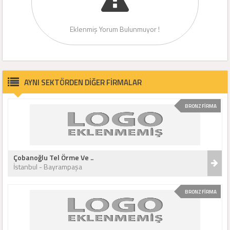
Eklenmiş Yorum Bulunmuyor !
AYNI SEKTÖRDEN DİĞER FİRMALAR
BRONZ FİRMA
Çobanoğlu Tel Örme Ve ..
İstanbul - Bayrampaşa
BRONZ FİRMA