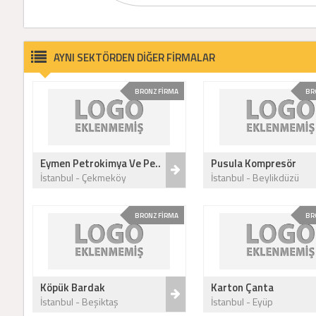
AYNI SEKTÖRDEN DİĞER FİRMALAR
BRONZ FİRMA
BR
Eymen Petrokimya Ve Pe..
Pusula Kompresör
İstanbul - Çekmeköy
İstanbul - Beylikdüzü
BRONZ FİRMA
BR
Köpük Bardak
Karton Çanta
İstanbul - Beşiktaş
İstanbul - Eyüp