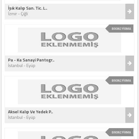
İşık Kalıp San. Tic. L..
İzmir - Çiğli
BRONZ FİRMA
Pa - Ka Sanayi Pantogr..
İstanbul - Eyüp
BRONZ FİRMA
Aksel Kalıp Ve Yedek P..
İstanbul - Eyüp
BRONZ FİRMA