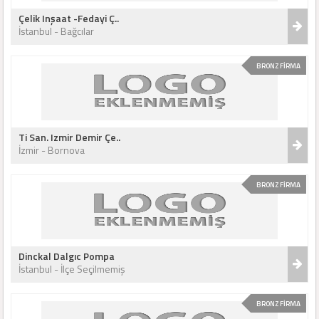
Çelik Inşaat -Fedayi Ç..
İstanbul - Bağcılar
BRONZ FİRMA
Ti San. Izmir Demir Çe..
İzmir - Bornova
BRONZ FİRMA
Dinckal Dalgıc Pompa
İstanbul - İlçe Seçilmemiş
BRONZ FİRMA