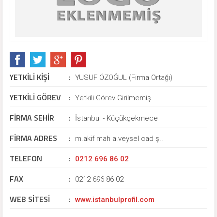
YETKİLİ KİŞİ
:
YUSUF ÖZOĞUL (Firma Ortağı)
YETKİLİ GÖREV
:
Yetkili Görev Girilmemiş
FİRMA SEHİR
:
İstanbul - Küçükçekmece
FİRMA ADRES
:
m.akif mah a.veysel cad ş..
TELEFON
:
0212 696 86 02
FAX
:
0212 696 86 02
WEB SİTESİ
:
www.istanbulprofil.com