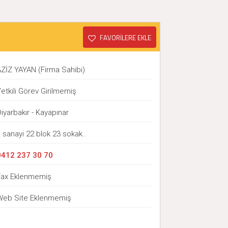
FAVORİLERE EKLE
AZİZ YAYAN (Firma Sahibi)
etkili Görev Girilmemiş
iyarbakır - Kayapınar
 sanayi 22 blok 23 sokak..
0412 237 30 70
Fax Eklenmemiş
Web Site Eklenmemiş