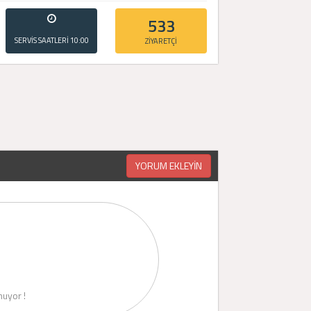
533
SERVİS SAATLERİ
10:00
ZİYARETÇİ
- 20:00
YORUM EKLEYİN
uyor !