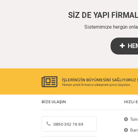
SİZ DE YAPI FİRM
Sistemimize hergün onlarc
HEM
İŞLERİNİZİN BÜYÜMESİNİ SAĞLIYORUZ 
Hemen şimdi firmanızı ekleyerek işinizi büyütün...
BİZE ULAŞIN
HIZLI 
Tüm 
0850 302 76 69
Bank