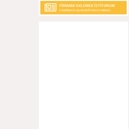
FİRMAMI EKLEMEK İSTİYORUM
5 dakikanızı ayırarak firmanızı ekleyin..