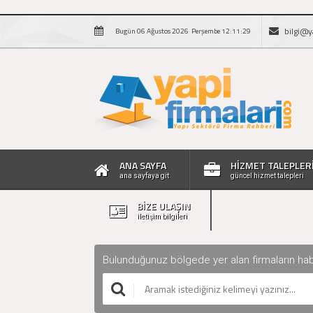
bilgi@y
Bugün 06 Ağustos 2026 Perşembe 12:11:30
ANA SAYFA
HİZMET TALEPLER
ana sayfaya git
güncel hizmet talepleri
BİZE ULAŞIN
iletişim bilgileri
Bulunduğunuz bölgede yer alan firmaların haberle