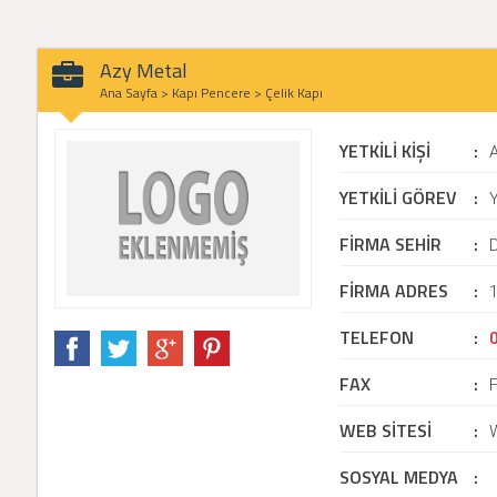
Azy Metal
Ana Sayfa
>
Kapı Pencere
>
Çelik Kapı
YETKİLİ KİŞİ
:
YETKİLİ GÖREV
:
Y
FİRMA SEHİR
:
D
FİRMA ADRES
:
1
TELEFON
:
FAX
:
WEB SİTESİ
:
SOSYAL MEDYA
: