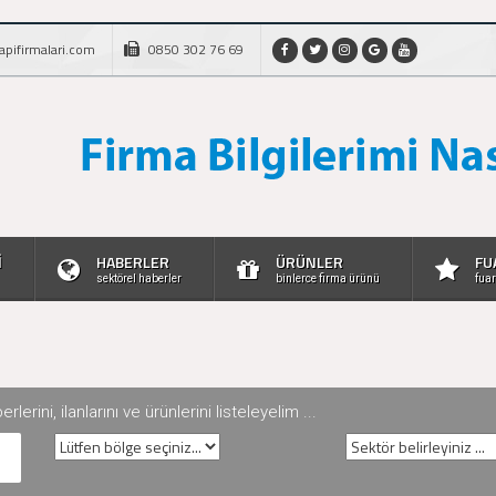
apifirmalari.com
0850 302 76 69
İ
HABERLER
ÜRÜNLER
FU
sektörel haberler
binlerce firma ürünü
fuar
rini, ilanlarını ve ürünlerini listeleyelim ...