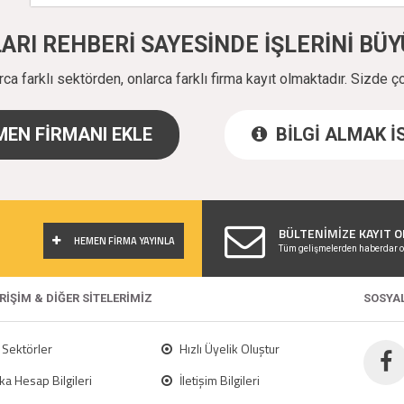
ALARI REHBERİ SAYESİNDE İŞLERİNİ B
a farklı sektörden, onlarca farklı firma kayıt olmaktadır. Sizde ç
EN FİRMANI EKLE
BİLGİ ALMAK 
!
BÜLTENİMİZE KAYIT O
HEMEN FİRMA YAYINLA
Tüm gelişmelerden haberdar o
ERİŞİM & DİĞER SİTELERİMİZ
SOSYA
Sektörler
Hızlı Üyelik Oluştur
a Hesap Bilgileri
İletişim Bilgileri