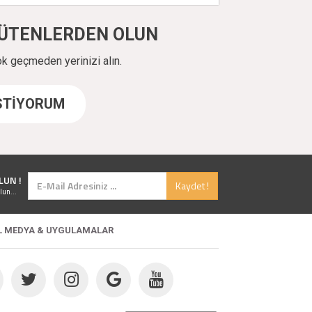
ÜYÜTENLERDEN OLUN
ok geçmeden yerinizi alın.
İSTİYORUM
LUN !
Kaydet !
lun...
L MEDYA & UYGULAMALAR