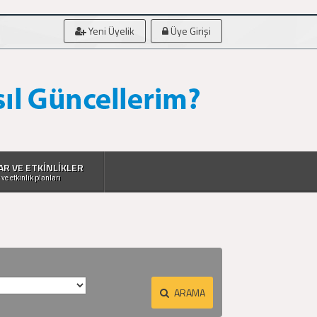
Yeni Üyelik
Üye Girişi
AR VE ETKİNLİKLER
 ve etkinlik planları
ARAMA