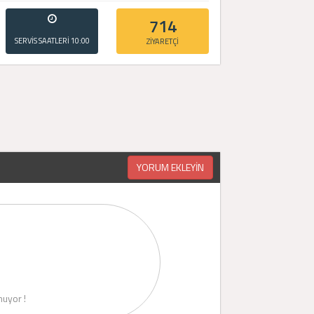
714
SERVİS SAATLERİ
10:00
ZİYARETÇİ
- 20:00
YORUM EKLEYİN
uyor !