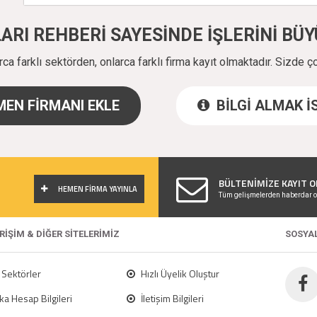
ALARI REHBERİ SAYESİNDE İŞLERİNİ B
a farklı sektörden, onlarca farklı firma kayıt olmaktadır. Sizde ç
EN FİRMANI EKLE
BİLGİ ALMAK 
!
BÜLTENİMİZE KAYIT O
HEMEN FİRMA YAYINLA
Tüm gelişmelerden haberdar o
ERİŞİM & DİĞER SİTELERİMİZ
SOSYA
Sektörler
Hızlı Üyelik Oluştur
a Hesap Bilgileri
İletişim Bilgileri