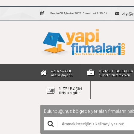
bilgi@y
Bugün 08 Ağustos 2026 Cumartesi 7:36:02
ANA SAYFA
HİZMET TALEPLER
ana sayfaya git
güncel hizmet talepleri
BİZE ULAŞIN
iletişim bilgileri
Bulunduğunuz bölgede yer alan firmaların haberle