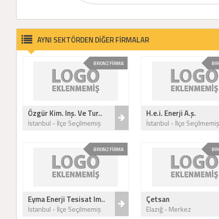
AYNI SEKTÖRDEN DİĞER FİRMALAR
BRONZ FİRMA
BR
Özgür Kim. Inş. Ve Tur..
H.e.i. Enerji A.ş.
İstanbul - İlçe Seçilmemiş
İstanbul - İlçe Seçilmemi
BRONZ FİRMA
BR
Eyma Enerji Tesisat Im..
Çetsan
İstanbul - İlçe Seçilmemiş
Elazığ - Merkez