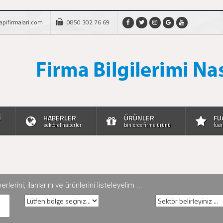
apifirmalari.com
0850 302 76 69
İ
HABERLER
ÜRÜNLER
FU
sektörel haberler
binlerce firma ürünü
fuar
rini, ilanlarını ve ürünlerini listeleyelim ...