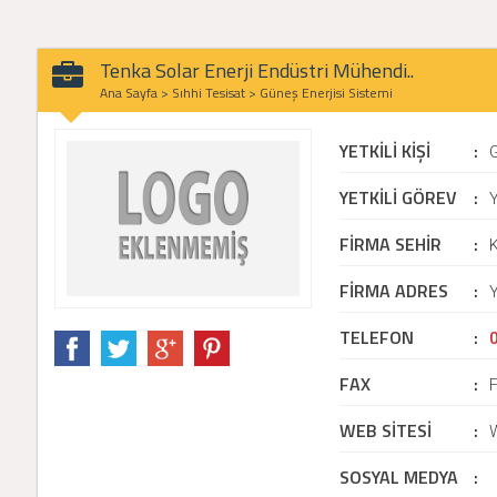
Tenka Solar Enerji Endüstri Mühendi..
Ana Sayfa
>
Sıhhi Tesisat
>
Güneş Enerjisi Sistemi
YETKİLİ KİŞİ
:
YETKİLİ GÖREV
:
Y
FİRMA SEHİR
:
FİRMA ADRES
:
Y
TELEFON
:
FAX
:
WEB SİTESİ
:
SOSYAL MEDYA
: