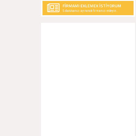
FİRMAMI EKLEMEK İSTİYORUM
5 dakikanızı ayırarak firmanızı ekleyin..