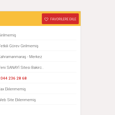
FAVORİLERE EKLE
Girilmemiş
etkili Görev Girilmemiş
Kahramanmaraş - Merkez
eni SANAYİ Sitesi Bakirc..
0344 236 28 68
Fax Eklenmemiş
Web Site Eklenmemiş