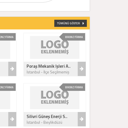
TÜMÜNÜ GÖSTER
ONZ FİRMA
BRONZ FİRMA
Poraş Mekanik Işleri A..
ş
İstanbul - İlçe Seçilmemiş
ONZ FİRMA
BRONZ FİRMA
Silivri Güneş Enerji S..
İstanbul - Beylikdüzü