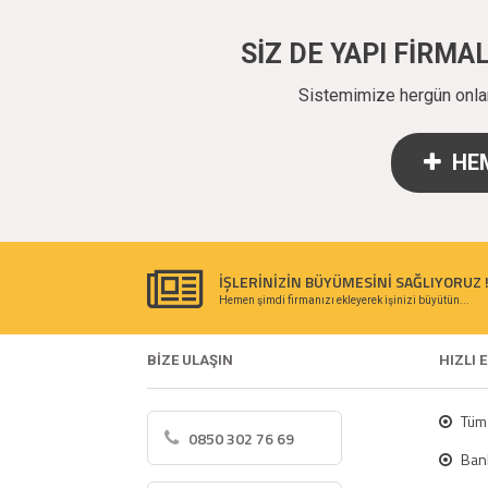
SİZ DE YAPI FİRM
Sistemimize hergün onlarc
HEM
İŞLERİNİZİN BÜYÜMESİNİ SAĞLIYORUZ 
Hemen şimdi firmanızı ekleyerek işinizi büyütün...
BİZE ULAŞIN
HIZLI 
Tüm 
0850 302 76 69
Bank