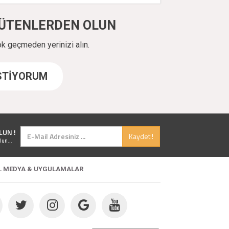
ÜYÜTENLERDEN OLUN
ok geçmeden yerinizi alın.
İSTİYORUM
LUN !
Kaydet !
lun...
L MEDYA & UYGULAMALAR