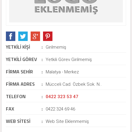
YETKİLİ KİŞİ
:
Girilmemiş
YETKİLİ GÖREV
:
Yetkili Görev Girilmemiş
FİRMA SEHİR
:
Malatya - Merkez
FİRMA ADRES
:
Mücceli Cad. Özbek Sok. N..
TELEFON
:
0422 323 53 47
FAX
:
0422 324 69 46
WEB SİTESİ
:
Web Site Eklenmemiş