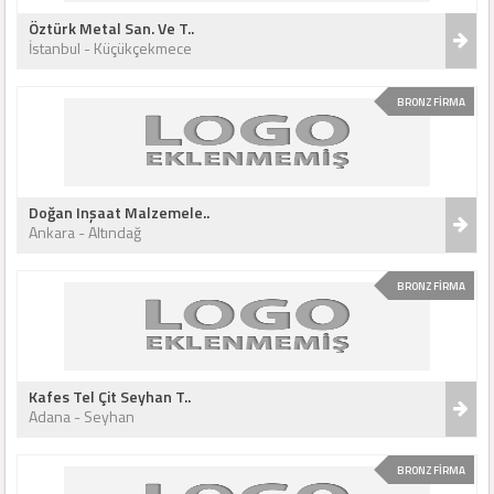
Öztürk Metal San. Ve T..
İstanbul - Küçükçekmece
BRONZ FİRMA
Doğan Inşaat Malzemele..
Ankara - Altındağ
BRONZ FİRMA
Kafes Tel Çit Seyhan T..
Adana - Seyhan
BRONZ FİRMA