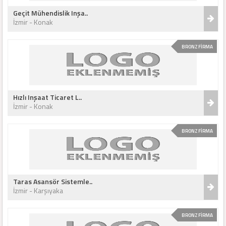
Geçit Mühendislik Inşa..
İzmir - Konak
BRONZ FİRMA
Hızlı Inşaat Ticaret L..
İzmir - Konak
BRONZ FİRMA
Taras Asansör Sistemle..
İzmir - Karşıyaka
BRONZ FİRMA