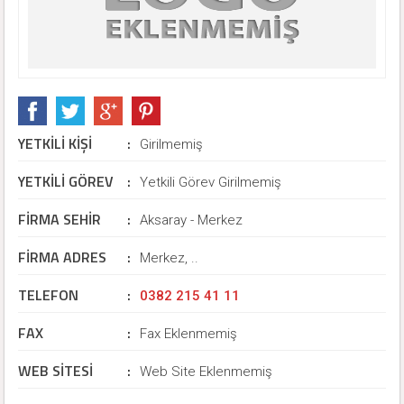
YETKİLİ KİŞİ
:
Girilmemiş
YETKİLİ GÖREV
:
Yetkili Görev Girilmemiş
FİRMA SEHİR
:
Aksaray - Merkez
FİRMA ADRES
:
Merkez, ..
TELEFON
:
0382 215 41 11
FAX
:
Fax Eklenmemiş
WEB SİTESİ
:
Web Site Eklenmemiş