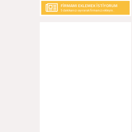
FİRMAMI EKLEMEK İSTİYORUM
5 dakikanızı ayırarak firmanızı ekleyin..