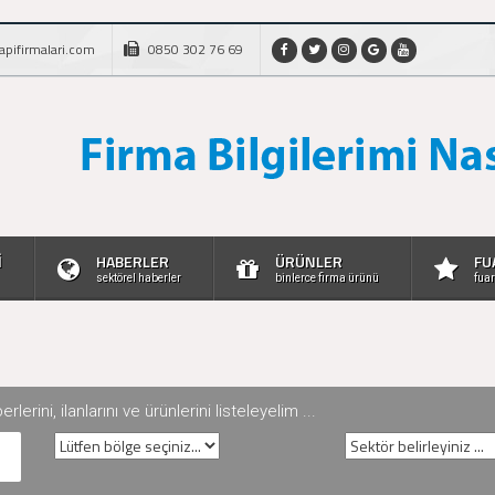
apifirmalari.com
0850 302 76 69
İ
HABERLER
ÜRÜNLER
FU
sektörel haberler
binlerce firma ürünü
fuar
rini, ilanlarını ve ürünlerini listeleyelim ...