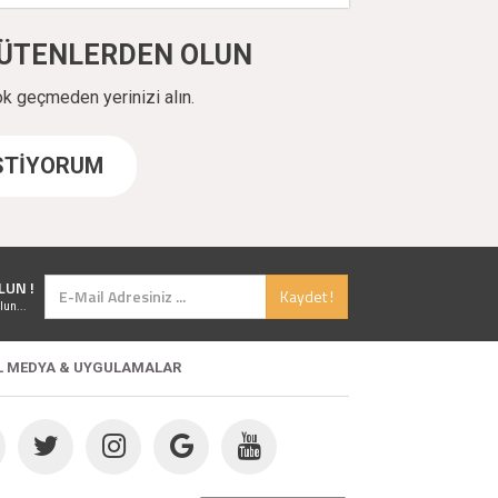
ÜYÜTENLERDEN OLUN
ok geçmeden yerinizi alın.
İSTİYORUM
LUN !
Kaydet !
lun...
L MEDYA & UYGULAMALAR