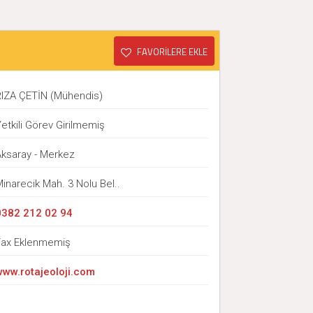
FAVORİLERE EKLE
RIZA ÇETİN (Mühendis)
etkili Görev Girilmemiş
Aksaray - Merkez
inarecik Mah. 3 Nolu Bel..
0382 212 02 94
Fax Eklenmemiş
www.rotajeoloji.com