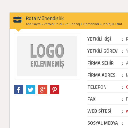
Rota Mühendislik
Ana Sayfa
>
Zemin Etüdü Ve Sondaj Ekipmanları
>
Jeolojik Etüd
YETKİLİ KİŞİ
:
YETKİLİ GÖREV
:
Y
FİRMA SEHİR
:
FİRMA ADRES
:
M
TELEFON
:
FAX
:
WEB SİTESİ
:
SOSYAL MEDYA
: