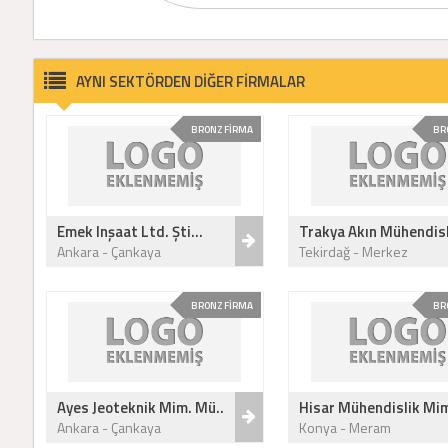
AYNI SEKTÖRDEN DİĞER FİRMALAR
BRONZ FİRMA
BR
Emek Inşaat Ltd. Şti...
Trakya Akın Mühendisl
Ankara - Çankaya
Tekirdağ - Merkez
BRONZ FİRMA
BR
Ayes Jeoteknik Mim. Mü..
Hisar Mühendislik Mim
Ankara - Çankaya
Konya - Meram