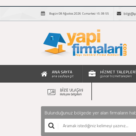
bilgi@y
Bugün 08 Ağustos 2026 Cumartesi 15:38:56
ANA SAYFA
HİZMET TALEPLER
ana sayfaya git
güncel hizmet talepleri
BİZE ULAŞIN
iletişim bilgileri
Bulunduğunuz bölgede yer alan firmaların haberle