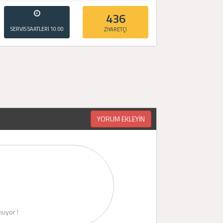
436
SERVİS SAATLERİ
10:00
ZİYARETÇİ
- 20:00
YORUM EKLEYİN
uyor !