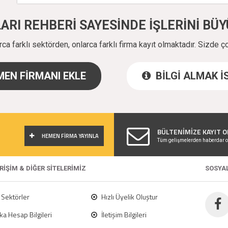
ALARI REHBERİ SAYESİNDE İŞLERİNİ B
a farklı sektörden, onlarca farklı firma kayıt olmaktadır. Sizde ç
EN FİRMANI EKLE
BİLGİ ALMAK 
!
BÜLTENİMİZE KAYIT O
HEMEN FİRMA YAYINLA
Tüm gelişmelerden haberdar o
ERİŞİM & DİĞER SİTELERİMİZ
SOSYA
Sektörler
Hızlı Üyelik Oluştur
a Hesap Bilgileri
İletişim Bilgileri