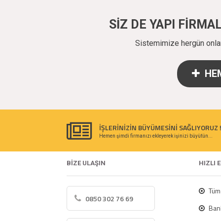
SİZ DE YAPI FİRM
Sistemimize hergün onlarc
HEM
İŞLERİNİZİN BÜYÜMESİNİ SAĞLIYORUZ 
Hemen şimdi firmanızı ekleyerek işinizi büyütün...
BİZE ULAŞIN
HIZLI 
Tüm 
0850 302 76 69
Bank