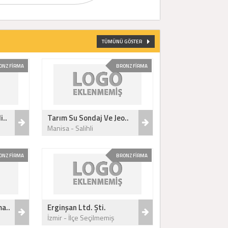
TÜMÜNÜ GÖSTER
ONZ FİRMA
BRONZ FİRMA
i..
Tarım Su Sondaj Ve Jeo..
Manisa - Salihli
ONZ FİRMA
BRONZ FİRMA
a..
Erginşan Ltd. Şti.
İzmir - İlçe Seçilmemiş