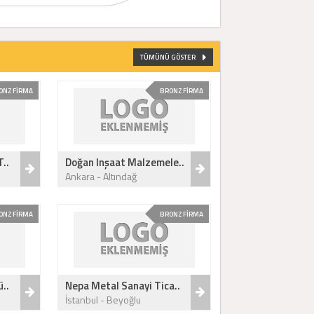
TÜMÜNÜ GÖSTER
ONZ FİRMA
BRONZ FİRMA
..
Doğan Inşaat Malzemele..
Ankara - Altındağ
ONZ FİRMA
BRONZ FİRMA
..
Nepa Metal Sanayi Tica..
İstanbul - Beyoğlu