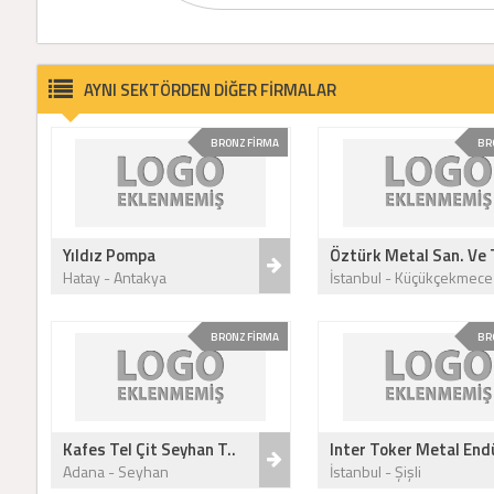
AYNI SEKTÖRDEN DİĞER FİRMALAR
BRONZ FİRMA
BR
Yıldız Pompa
Öztürk Metal San. Ve T
Hatay - Antakya
İstanbul - Küçükçekmece
BRONZ FİRMA
BR
Kafes Tel Çit Seyhan T..
Inter Toker Metal Endü
Adana - Seyhan
İstanbul - Şişli