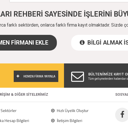
ALARI REHBERİ SAYESİNDE İŞLERİNİ B
a farklı sektörden, onlarca farklı firma kayıt olmaktadır. Sizde ç
EN FİRMANI EKLE
BİLGİ ALMAK 
!
BÜLTENİMİZE KAYIT O
HEMEN FİRMA YAYINLA
Tüm gelişmelerden haberdar o
ERİŞİM & DİĞER SİTELERİMİZ
SOSYA
Sektörler
Hızlı Üyelik Oluştur
a Hesap Bilgileri
İletişim Bilgileri