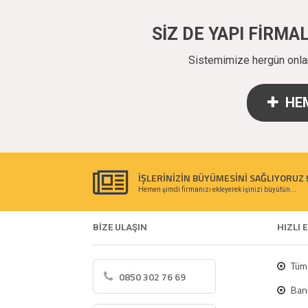
SİZ DE YAPI FİRM
Sistemimize hergün onlarc
HEM
İŞLERİNİZİN BÜYÜMESİNİ SAĞLIYORUZ 
Hemen şimdi firmanızı ekleyerek işinizi büyütün...
BİZE ULAŞIN
HIZLI 
Tüm 
0850 302 76 69
Bank