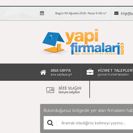
bilgi@y
Bugün 09 Ağustos 2026 Pazar 9:58:48
ANA SAYFA
HİZMET TALEPLER
ana sayfaya git
güncel hizmet talepleri
BİZE ULAŞIN
iletişim bilgileri
Bulunduğunuz bölgede yer alan firmaların haberle