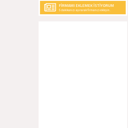
FİRMAMI EKLEMEK İSTİYORUM
5 dakikanızı ayırarak firmanızı ekleyin..