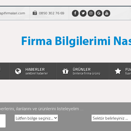
apifirmalari.com
0850 302 76 69
İ
HABERLER
ÜRÜNLER
FU
sektörel haberler
binlerce firma ürünü
fuar
rini, ilanlarını ve ürünlerini listeleyelim ...