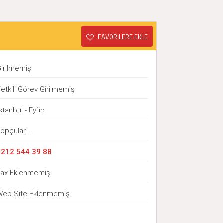
FAVORİLERE EKLE
Girilmemiş
etkili Görev Girilmemiş
stanbul - Eyüp
opçular, ..
0212 544 39 88
Fax Eklenmemiş
Web Site Eklenmemiş