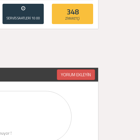
348
SERVİS SAATLERİ
10:00
ZİYARETÇİ
- 20:00
YORUM EKLEYİN
uyor !