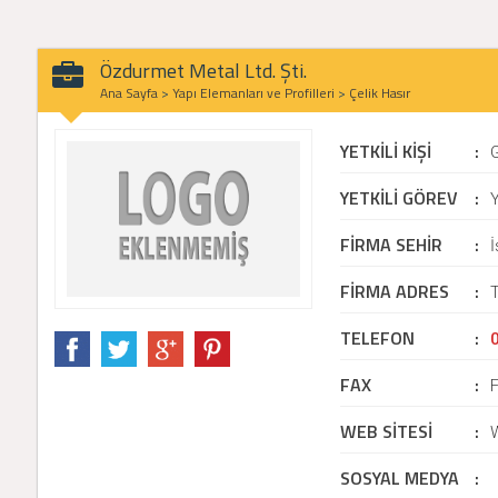
Özdurmet Metal Ltd. Şti.
Ana Sayfa
>
Yapı Elemanları ve Profilleri
>
Çelik Hasır
YETKİLİ KİŞİ
:
YETKİLİ GÖREV
:
Y
FİRMA SEHİR
:
İ
FİRMA ADRES
:
T
TELEFON
:
FAX
:
WEB SİTESİ
:
SOSYAL MEDYA
: