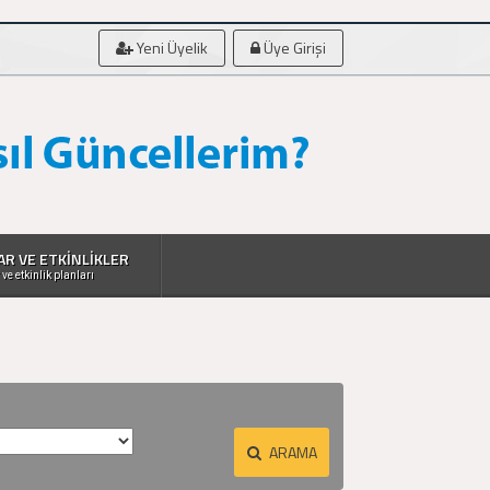
Yeni Üyelik
Üye Girişi
AR VE ETKİNLİKLER
 ve etkinlik planları
ARAMA