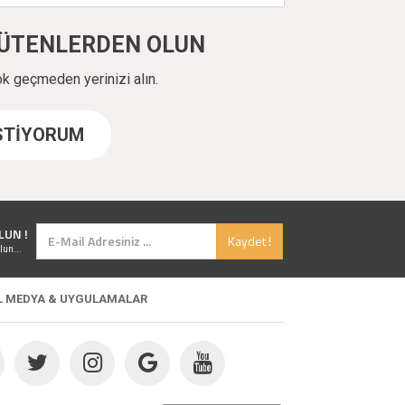
ÜYÜTENLERDEN OLUN
ok geçmeden yerinizi alın.
İSTİYORUM
LUN !
Kaydet !
lun...
L MEDYA & UYGULAMALAR