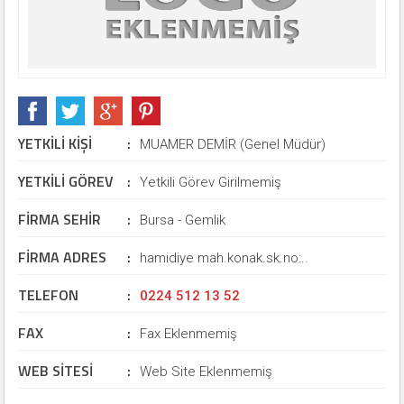
YETKİLİ KİŞİ
:
MUAMER DEMİR (Genel Müdür)
YETKİLİ GÖREV
:
Yetkili Görev Girilmemiş
FİRMA SEHİR
:
Bursa - Gemlik
FİRMA ADRES
:
hamidiye mah.konak.sk.no:..
TELEFON
:
0224 512 13 52
FAX
:
Fax Eklenmemiş
WEB SİTESİ
:
Web Site Eklenmemiş