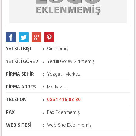
YETKİLİ KİŞİ
:
Girilmemiş
YETKİLİ GÖREV
:
Yetkili Görev Girilmemiş
FİRMA SEHİR
:
Yozgat - Merkez
FİRMA ADRES
:
Merkez, ..
TELEFON
:
0354 415 03 80
FAX
:
Fax Eklenmemiş
WEB SİTESİ
:
Web Site Eklenmemiş