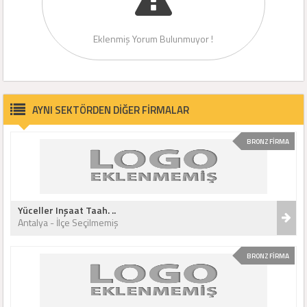
Eklenmiş Yorum Bulunmuyor !
AYNI SEKTÖRDEN DİĞER FİRMALAR
BRONZ FİRMA
Yüceller Inşaat Taah. ..
Antalya - İlçe Seçilmemiş
BRONZ FİRMA