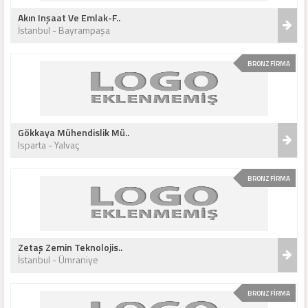
Akın Inşaat Ve Emlak-F..
İstanbul - Bayrampaşa
BRONZ FİRMA
Gökkaya Mühendislik Mü..
Isparta - Yalvaç
BRONZ FİRMA
Zetaş Zemin Teknolojis..
İstanbul - Ümraniye
BRONZ FİRMA