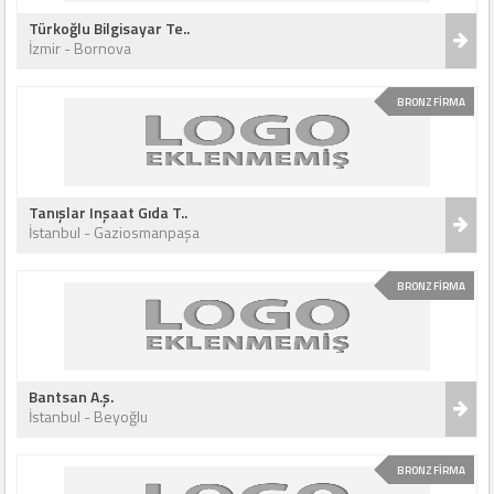
Türkoğlu Bilgisayar Te..
İzmir - Bornova
BRONZ FİRMA
Tanışlar Inşaat Gıda T..
İstanbul - Gaziosmanpaşa
BRONZ FİRMA
Bantsan A.ş.
İstanbul - Beyoğlu
BRONZ FİRMA