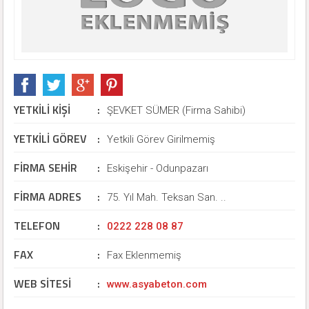
YETKİLİ KİŞİ
:
ŞEVKET SÜMER (Firma Sahibi)
YETKİLİ GÖREV
:
Yetkili Görev Girilmemiş
FİRMA SEHİR
:
Eskişehir - Odunpazarı
FİRMA ADRES
:
75. Yıl Mah. Teksan San. ..
TELEFON
:
0222 228 08 87
FAX
:
Fax Eklenmemiş
WEB SİTESİ
:
www.asyabeton.com