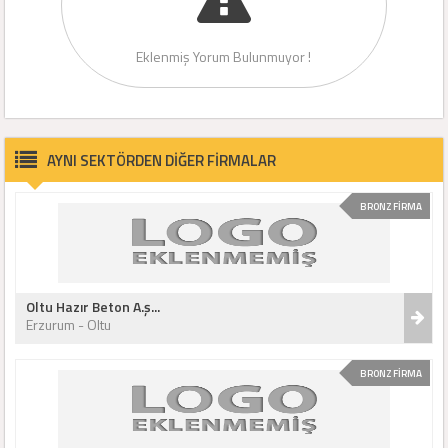
Eklenmiş Yorum Bulunmuyor !
AYNI SEKTÖRDEN DİĞER FİRMALAR
BRONZ FİRMA
Oltu Hazır Beton A.ş...
Erzurum - Oltu
BRONZ FİRMA