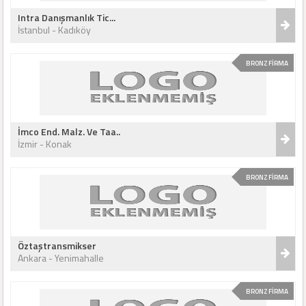
Intra Danışmanlık Tic...
İstanbul - Kadıköy
BRONZ FİRMA
İmco End. Malz. Ve Taa..
İzmir - Konak
BRONZ FİRMA
Öztaştransmikser
Ankara - Yenimahalle
BRONZ FİRMA