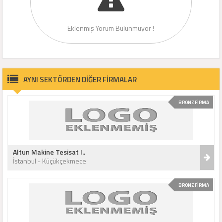
Eklenmiş Yorum Bulunmuyor !
AYNI SEKTÖRDEN DİĞER FİRMALAR
BRONZ FİRMA
Altun Makine Tesisat I..
İstanbul - Küçükçekmece
BRONZ FİRMA