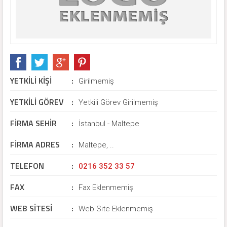
YETKİLİ KİŞİ
:
Girilmemiş
YETKİLİ GÖREV
:
Yetkili Görev Girilmemiş
FİRMA SEHİR
:
İstanbul - Maltepe
FİRMA ADRES
:
Maltepe, ..
TELEFON
:
0216 352 33 57
FAX
:
Fax Eklenmemiş
WEB SİTESİ
:
Web Site Eklenmemiş