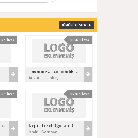
TÜMÜNÜ GÖSTER
ONZ FİRMA
BRONZ FİRMA
Tasarım-Cı Içmimarlık ..
Ankara - Çankaya
ONZ FİRMA
BRONZ FİRMA
o..
Nejat Tezol Oğulları O..
İzmir - Bornova