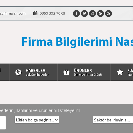
apifirmalari.com
0850 302 76 69
İ
HABERLER
ÜRÜNLER
FU
sektörel haberler
binlerce firma ürünü
fuar
rini, ilanlarını ve ürünlerini listeleyelim ...