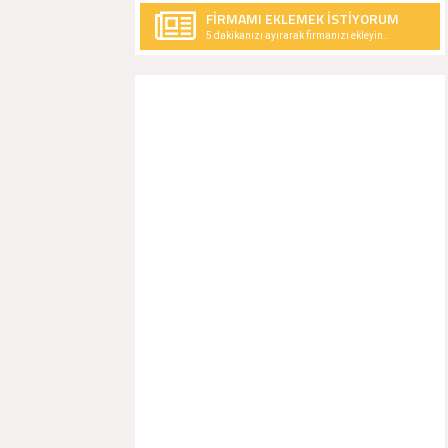
FİRMAMI EKLEMEK İSTİYORUM
5 dakikanızı ayırarak firmanızı ekleyin..