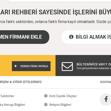
ALARI REHBERİ SAYESİNDE İŞLERİNİ B
a farklı sektörden, onlarca farklı firma kayıt olmaktadır. Sizde ç
EN FİRMANI EKLE
BİLGİ ALMAK 
!
BÜLTENİMİZE KAYIT O
HEMEN FİRMA YAYINLA
Tüm gelişmelerden haberdar o
ERİŞİM & DİĞER SİTELERİMİZ
SOSYA
Sektörler
Hızlı Üyelik Oluştur
a Hesap Bilgileri
İletişim Bilgileri