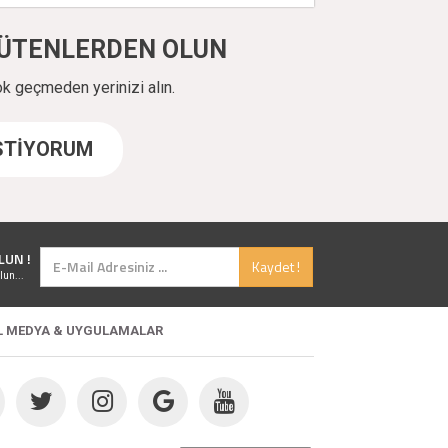
ÜYÜTENLERDEN OLUN
ok geçmeden yerinizi alın.
İSTİYORUM
LUN !
Kaydet !
lun...
L MEDYA & UYGULAMALAR