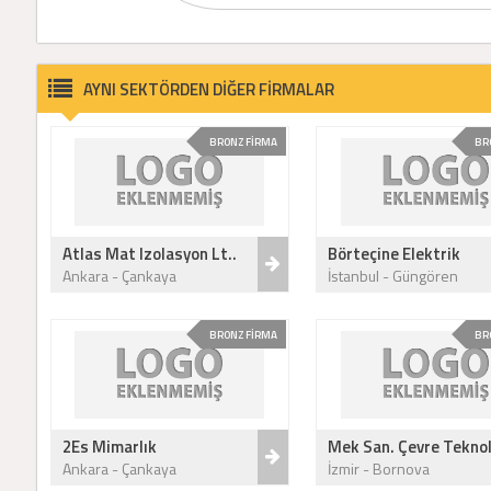
AYNI SEKTÖRDEN DİĞER FİRMALAR
BRONZ FİRMA
BR
Atlas Mat Izolasyon Lt..
Börteçine Elektrik
Ankara - Çankaya
İstanbul - Güngören
BRONZ FİRMA
BR
2Es Mimarlık
Mek San. Çevre Teknol
Ankara - Çankaya
İzmir - Bornova