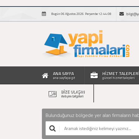
bilgi@y
Bugün 06 Ağustos 2026 Perşembe 12:44:09
ANA SAYFA
HİZMET TALEPLER
ana sayfaya git
güncel hizmet talepleri
BİZE ULAŞIN
iletişim bilgileri
Bulunduğunuz bölgede yer alan firmaların haberle