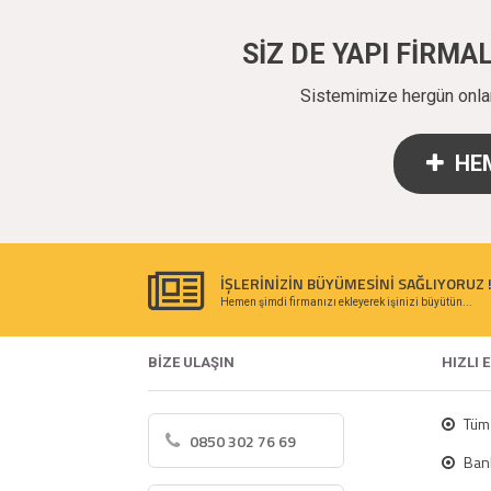
SİZ DE YAPI FİRM
Sistemimize hergün onlarc
HEM
İŞLERİNİZİN BÜYÜMESİNİ SAĞLIYORUZ 
Hemen şimdi firmanızı ekleyerek işinizi büyütün...
BİZE ULAŞIN
HIZLI 
Tüm 
0850 302 76 69
Bank