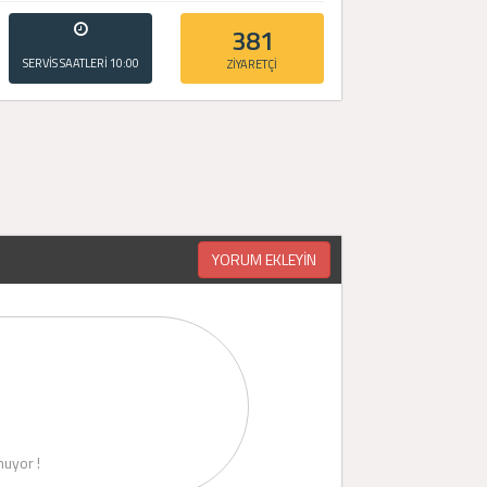
381
SERVİS SAATLERİ
10:00
ZİYARETÇİ
- 20:00
YORUM EKLEYİN
uyor !