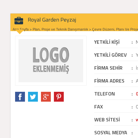
Royal Garden Peyzaj
Ana Sayfa
>
Plan, Proje ve Teknik Danışmanlık
>
Çevre Düzeni, Planı Ve Proje
YETKİLİ KİŞİ
:
YETKİLİ GÖREV
:
Y
FİRMA SEHİR
:
FİRMA ADRES
:
A
TELEFON
:
FAX
:
WEB SİTESİ
:
SOSYAL MEDYA
: