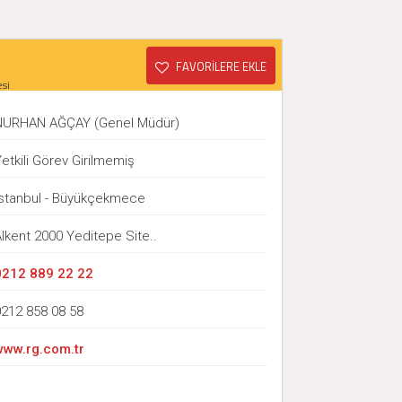
FAVORİLERE EKLE
si
NURHAN AĞÇAY (Genel Müdür)
etkili Görev Girilmemiş
İstanbul - Büyükçekmece
lkent 2000 Yeditepe Site..
0212 889 22 22
0212 858 08 58
www.rg.com.tr