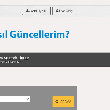
Yeni Üyelik
Üye Girişi
AR VE ETKİNLİKLER
 ve etkinlik planları
ARAMA