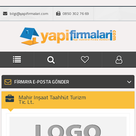
bilgi@yapifirmalari.com
0850 302 76 69
FİRMAYA E-POSTA GÖNDER
Mahir Inşaat Taahhüt Turizm
Tic. Lt..