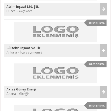
Atılım Inşaat Ltd. Şti..
Düzce - Akçakoca
BRONZ FİRMA
Gültekın Inşaat Ve Tic..
Ankara - İlçe Seçilmemiş
BRONZ FİRMA
Aktaş Güneş Enerji
Adana - Yüreğir
BRONZ FİRMA