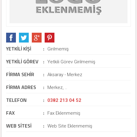
YETKİLİ KİŞİ
:
Girilmemiş
YETKİLİ GÖREV
:
Yetkili Görev Girilmemiş
FİRMA SEHİR
:
Aksaray - Merkez
FİRMA ADRES
:
Merkez, ..
TELEFON
:
0382 213 04 52
FAX
:
Fax Eklenmemiş
WEB SİTESİ
:
Web Site Eklenmemiş