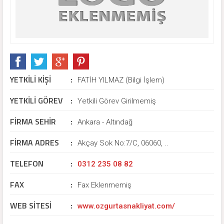
YETKİLİ KİŞİ
:
FATİH YILMAZ (Bilgi İşlem)
YETKİLİ GÖREV
:
Yetkili Görev Girilmemiş
FİRMA SEHİR
:
Ankara - Altındağ
FİRMA ADRES
:
Akçay Sok No:7/C, 06060, ..
TELEFON
:
0312 235 08 82
FAX
:
Fax Eklenmemiş
WEB SİTESİ
:
www.ozgurtasnakliyat.com/