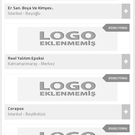
Er San. Boya Ve Kimyev..
İstanbul - Beyoğlu
BRONZ FİRMA
Reel Yalıtım Epoksi
Kahramanmaraş - Merkez
BRONZ FİRMA
Corepox
İstanbul - Beylikdüzü
BRONZ FİRMA