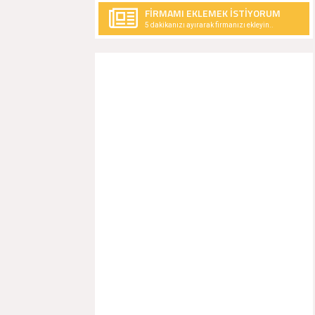
FİRMAMI EKLEMEK İSTİYORUM
5 dakikanızı ayırarak firmanızı ekleyin..