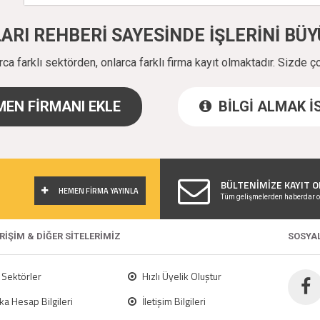
ALARI REHBERİ SAYESİNDE İŞLERİNİ B
a farklı sektörden, onlarca farklı firma kayıt olmaktadır. Sizde ç
EN FİRMANI EKLE
BİLGİ ALMAK 
!
BÜLTENİMİZE KAYIT O
HEMEN FİRMA YAYINLA
Tüm gelişmelerden haberdar o
ERİŞİM & DİĞER SİTELERİMİZ
SOSYA
Sektörler
Hızlı Üyelik Oluştur
a Hesap Bilgileri
İletişim Bilgileri