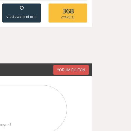
368
SERVİS SAATLERİ
10:00
ZİYARETÇİ
- 20:00
YORUM EKLEYİN
uyor !