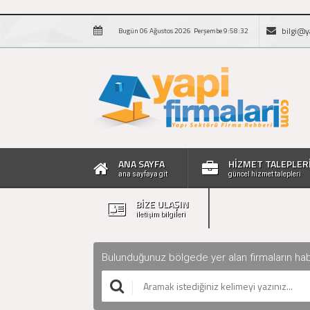
bilgi@y
Bugün 06 Ağustos 2026 Perşembe 9:58:33
ANA SAYFA
HİZMET TALEPLER
ana sayfaya git
güncel hizmet talepleri
BİZE ULAŞIN
iletişim bilgileri
Bulunduğunuz bölgede yer alan firmaların haberle