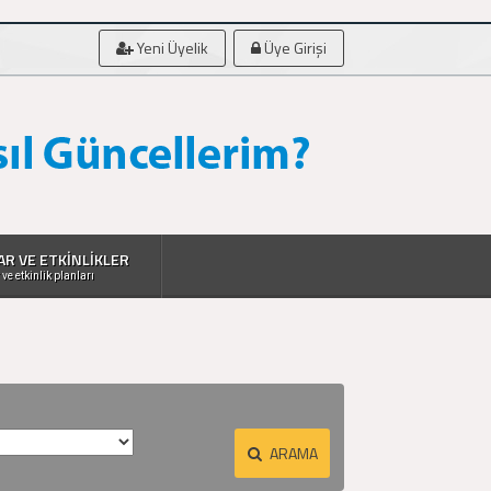
Yeni Üyelik
Üye Girişi
AR VE ETKİNLİKLER
 ve etkinlik planları
ARAMA