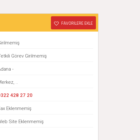
FAVORİLERE EKLE
Girilmemiş
etkili Görev Girilmemiş
Adana -
erkez, ..
0322 428 27 20
Fax Eklenmemiş
Web Site Eklenmemiş