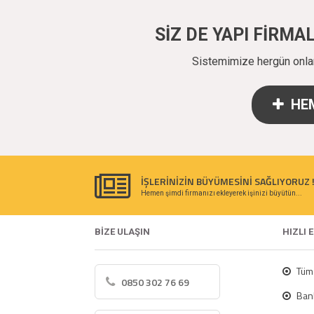
SİZ DE YAPI FİRM
Sistemimize hergün onlarc
HEM
İŞLERİNİZİN BÜYÜMESİNİ SAĞLIYORUZ 
Hemen şimdi firmanızı ekleyerek işinizi büyütün...
BİZE ULAŞIN
HIZLI 
Tüm 
0850 302 76 69
Bank