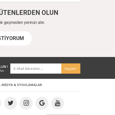
ÜYÜTENLERDEN OLUN
ok geçmeden yerinizi alın.
İSTİYORUM
LUN !
Kaydet !
lun...
L MEDYA & UYGULAMALAR