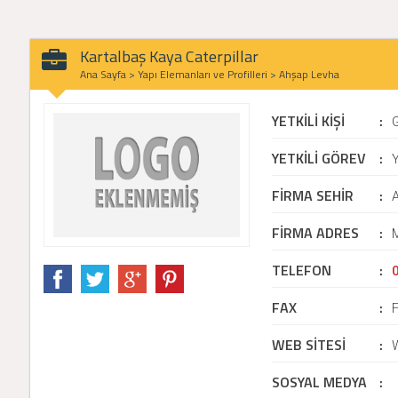
Kartalbaş Kaya Caterpillar
Ana Sayfa
>
Yapı Elemanları ve Profilleri
>
Ahşap Levha
YETKİLİ KİŞİ
:
YETKİLİ GÖREV
:
Y
FİRMA SEHİR
:
FİRMA ADRES
:
M
TELEFON
:
FAX
:
WEB SİTESİ
:
SOSYAL MEDYA
: