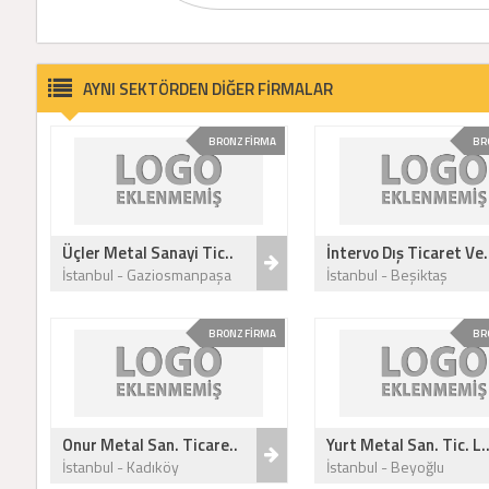
AYNI SEKTÖRDEN DİĞER FİRMALAR
BRONZ FİRMA
BR
Üçler Metal Sanayi Tic..
İntervo Dış Ticaret Ve.
İstanbul - Gaziosmanpaşa
İstanbul - Beşiktaş
BRONZ FİRMA
BR
Onur Metal San. Ticare..
Yurt Metal San. Tic. L.
İstanbul - Kadıköy
İstanbul - Beyoğlu