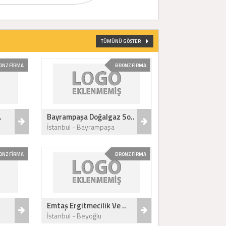
TÜMÜNÜ GÖSTER
ONZ FİRMA
BRONZ FİRMA
.
Bayrampaşa Doğalgaz So..
İstanbul - Bayrampaşa
ONZ FİRMA
BRONZ FİRMA
.
Emtaş Ergitmecilik Ve ..
İstanbul - Beyoğlu