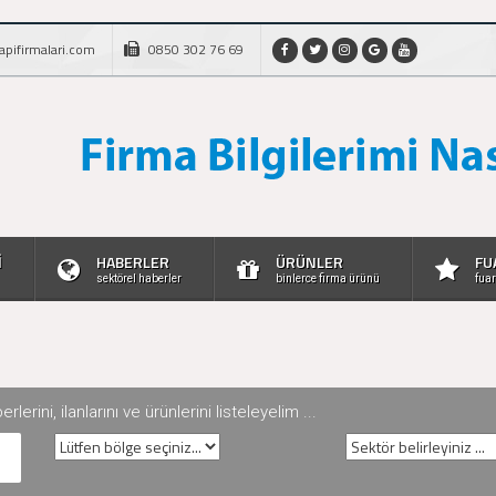
apifirmalari.com
0850 302 76 69
İ
HABERLER
ÜRÜNLER
FU
sektörel haberler
binlerce firma ürünü
fuar
rini, ilanlarını ve ürünlerini listeleyelim ...