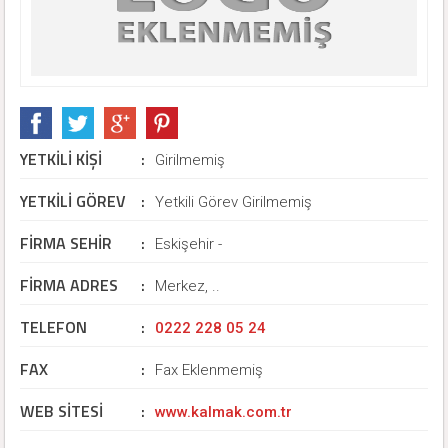
YETKİLİ KİŞİ
:
Girilmemiş
YETKİLİ GÖREV
:
Yetkili Görev Girilmemiş
FİRMA SEHİR
:
Eskişehir -
FİRMA ADRES
:
Merkez, ..
TELEFON
:
0222 228 05 24
FAX
:
Fax Eklenmemiş
WEB SİTESİ
:
www.kalmak.com.tr