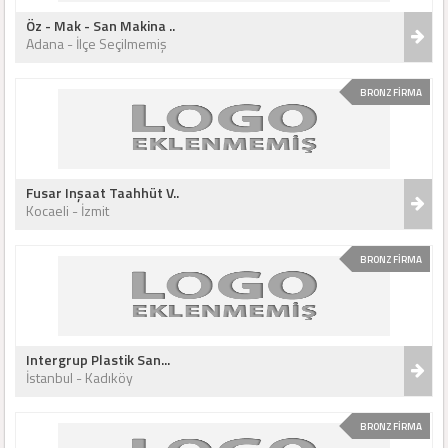
Öz - Mak - San Makina ..
Adana - İlçe Seçilmemiş
BRONZ FİRMA
Fusar Inşaat Taahhüt V..
Kocaeli - İzmit
BRONZ FİRMA
Intergrup Plastik San...
İstanbul - Kadıköy
BRONZ FİRMA