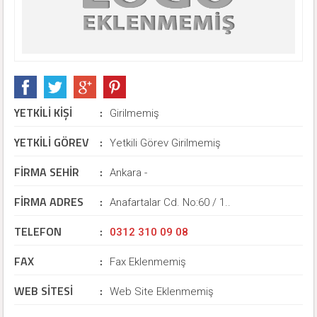
YETKİLİ KİŞİ
:
Girilmemiş
YETKİLİ GÖREV
:
Yetkili Görev Girilmemiş
FİRMA SEHİR
:
Ankara -
FİRMA ADRES
:
Anafartalar Cd. No:60 / 1..
TELEFON
:
0312 310 09 08
FAX
:
Fax Eklenmemiş
WEB SİTESİ
:
Web Site Eklenmemiş