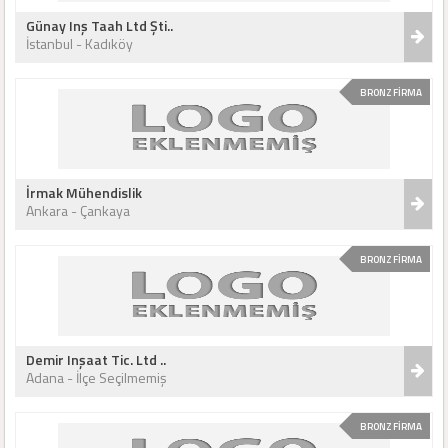
Günay Inş Taah Ltd Şti..
İstanbul - Kadıköy
BRONZ FİRMA
İrmak Mühendislik
Ankara - Çankaya
BRONZ FİRMA
Demir Inşaat Tic. Ltd ..
Adana - İlçe Seçilmemiş
BRONZ FİRMA