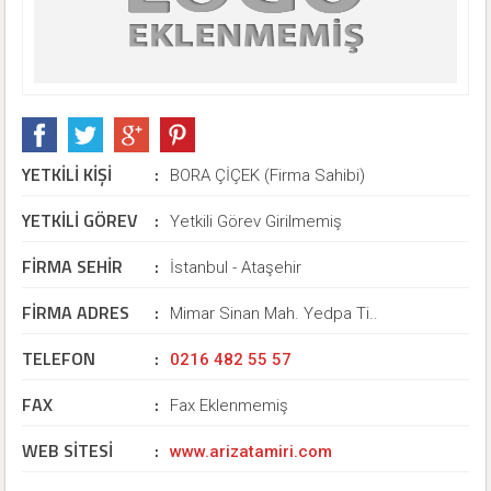
YETKİLİ KİŞİ
:
BORA ÇİÇEK (Firma Sahibi)
YETKİLİ GÖREV
:
Yetkili Görev Girilmemiş
FİRMA SEHİR
:
İstanbul - Ataşehir
FİRMA ADRES
:
Mimar Sinan Mah. Yedpa Ti..
TELEFON
:
0216 482 55 57
FAX
:
Fax Eklenmemiş
WEB SİTESİ
:
www.arizatamiri.com