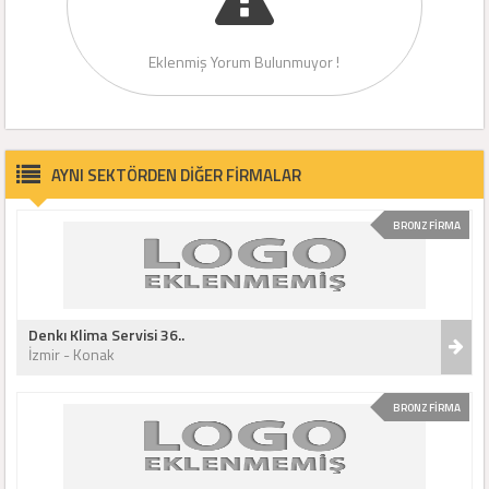
Eklenmiş Yorum Bulunmuyor !
AYNI SEKTÖRDEN DİĞER FİRMALAR
BRONZ FİRMA
Denkı Klima Servisi 36..
İzmir - Konak
BRONZ FİRMA