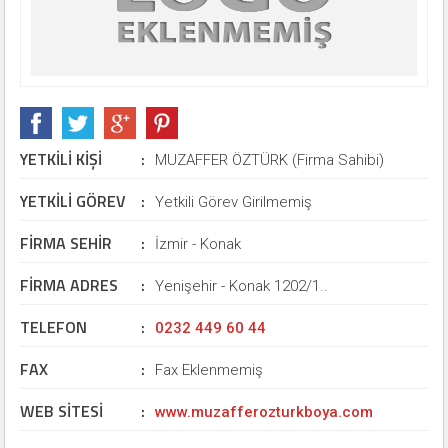
YETKİLİ KİŞİ
:
MUZAFFER ÖZTÜRK (Firma Sahibi)
YETKİLİ GÖREV
:
Yetkili Görev Girilmemiş
FİRMA SEHİR
:
İzmir - Konak
FİRMA ADRES
:
Yenişehir - Konak 1202/1..
TELEFON
:
0232 449 60 44
FAX
:
Fax Eklenmemiş
WEB SİTESİ
:
www.muzafferozturkboya.com