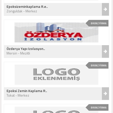
Epoksizeminkaplama R.e..
Zonguldak - Merkez
BRONZ FİRMA
Özderya Yapı Izolasyon..
Mersin - Mezitli
BRONZ FİRMA
Epoksi Zemin Kaplama R..
Tokat - Merkez
BRONZ FİRMA