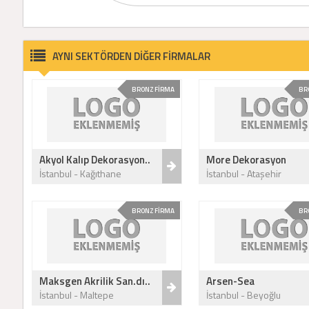
AYNI SEKTÖRDEN DİĞER FİRMALAR
BRONZ FİRMA
BR
Akyol Kalıp Dekorasyon..
More Dekorasyon
İstanbul - Kağıthane
İstanbul - Ataşehir
BRONZ FİRMA
BR
Maksgen Akrilik San.dı..
Arsen-Sea
İstanbul - Maltepe
İstanbul - Beyoğlu