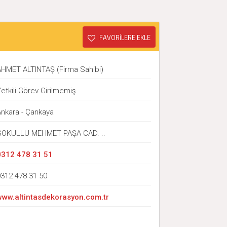
FAVORİLERE EKLE
AHMET ALTINTAŞ (Firma Sahibi)
etkili Görev Girilmemiş
Ankara - Çankaya
SOKULLU MEHMET PAŞA CAD. ..
0312 478 31 51
0312 478 31 50
www.altintasdekorasyon.com.tr