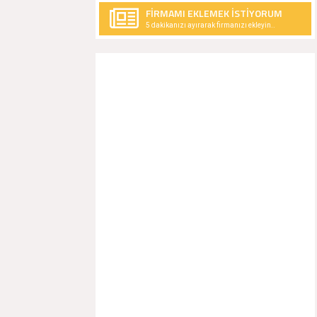
FİRMAMI EKLEMEK İSTİYORUM
5 dakikanızı ayırarak firmanızı ekleyin..