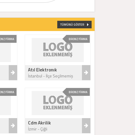
TÜMÜNÜ GÖSTER
ONZ FİRMA
BRONZ FİRMA
Atıl Elektronık
İstanbul - İlçe Seçilmemiş
ONZ FİRMA
BRONZ FİRMA
Cdm Akrilik
İzmir - Çiğli