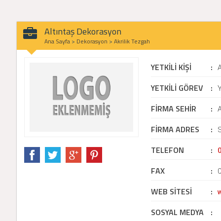
Altıntaş Dekorasyon
Ana Sayfa
>
Dekorasyon
>
Akrilik Tezgah
YETKİLİ KİŞİ
:
YETKİLİ GÖREV
:
Y
FİRMA SEHİR
:
FİRMA ADRES
:
TELEFON
:
FAX
:
WEB SİTESİ
:
SOSYAL MEDYA
: