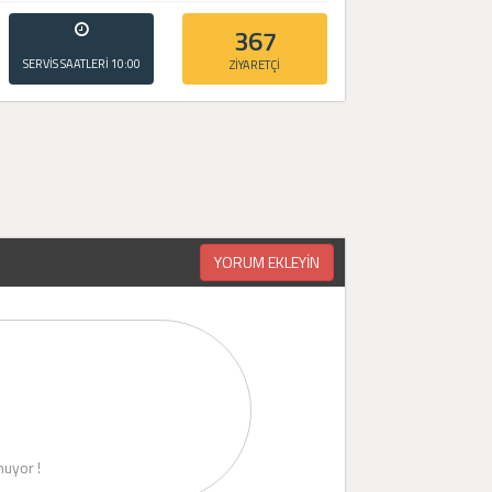
367
SERVİS SAATLERİ
10:00
ZİYARETÇİ
- 20:00
YORUM EKLEYİN
uyor !