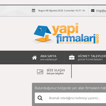
bilgi@y
Bugün 08 Ağustos 2026 Cumartesi 16:07:17
ANA SAYFA
HİZMET TALEPLER
ana sayfaya git
güncel hizmet talepleri
BİZE ULAŞIN
iletişim bilgileri
Bulunduğunuz bölgede yer alan firmaların haberle