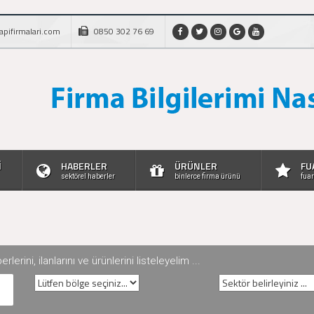
apifirmalari.com
0850 302 76 69
İ
HABERLER
ÜRÜNLER
FU
sektörel haberler
binlerce firma ürünü
fuar
rini, ilanlarını ve ürünlerini listeleyelim ...