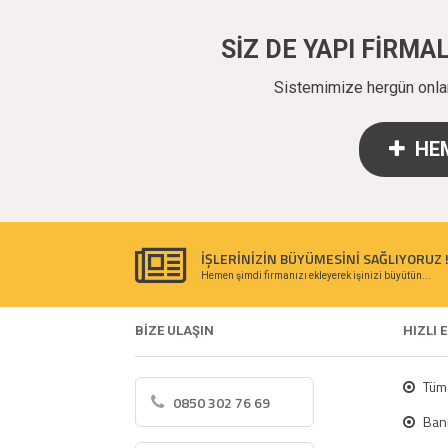
SİZ DE YAPI FİRM
Sistemimize hergün onlarc
HEM
İŞLERİNİZİN BÜYÜMESİNİ SAĞLIYORUZ 
Hemen şimdi firmanızı ekleyerek işinizi büyütün...
BİZE ULAŞIN
HIZLI 
Tüm 
0850 302 76 69
Bank