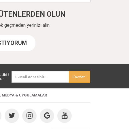
ÜYÜTENLERDEN OLUN
ok geçmeden yerinizi alın.
İSTİYORUM
LUN !
Kaydet !
lun...
L MEDYA & UYGULAMALAR