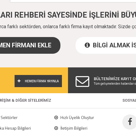
ALARI REHBERİ SAYESİNDE İŞLERİNİ B
a farklı sektörden, onlarca farklı firma kayıt olmaktadır. Sizde ç
EN FİRMANI EKLE
BİLGİ ALMAK 
!
BÜLTENİMİZE KAYIT O
HEMEN FİRMA YAYINLA
Tüm gelişmelerden haberdar o
ERİŞİM & DİĞER SİTELERİMİZ
SOSYA
Sektörler
Hızlı Üyelik Oluştur
a Hesap Bilgileri
İletişim Bilgileri