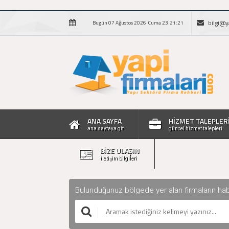
bilgi@y
Bugün 07 Ağustos 2026 Cuma 23:21:22
ANA SAYFA
HİZMET TALEPLER
ana sayfaya git
güncel hizmet talepleri
BİZE ULAŞIN
iletişim bilgileri
Bulunduğunuz bölgede yer alan firmaların haberle