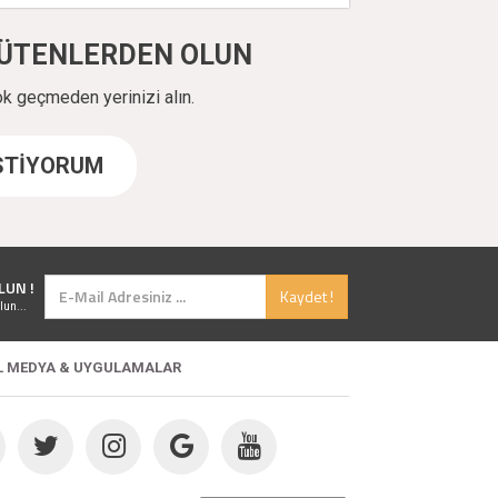
ÜYÜTENLERDEN OLUN
ok geçmeden yerinizi alın.
İSTİYORUM
LUN !
Kaydet !
lun...
L MEDYA & UYGULAMALAR