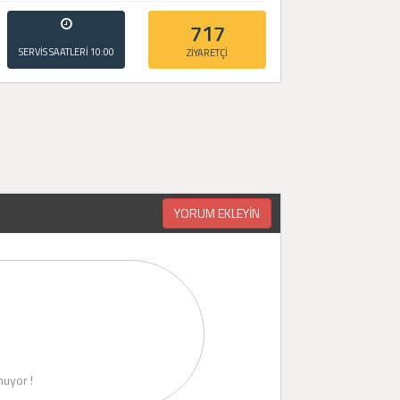
717
SERVİS SAATLERİ
10:00
ZİYARETÇİ
- 20:00
YORUM EKLEYİN
uyor !