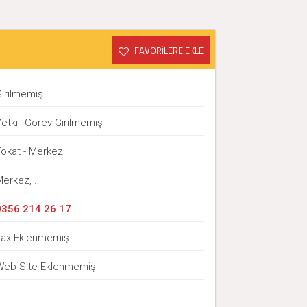
FAVORİLERE EKLE
ı
Girilmemiş
etkili Görev Girilmemiş
Tokat - Merkez
erkez, ..
0356 214 26 17
Fax Eklenmemiş
Web Site Eklenmemiş