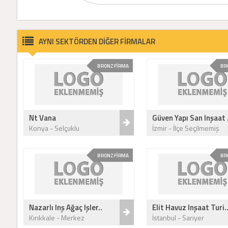
AYNI SEKTÖRDEN DİĞER FİRMALAR
BRONZ FİRMA
BR
Nt Vana
Güven Yapı San Inşaat .
Konya - Selçuklu
İzmir - İlçe Seçilmemiş
BRONZ FİRMA
BR
Nazarlı Inş Ağaç Işler..
Elit Havuz Inşaat Turi.
Kırıkkale - Merkez
İstanbul - Sarıyer