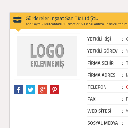
Gürdereler Inşaat San Tic Ltd Şti..
Ana Sayfa
>
Müteahhitlik Hizmetleri
>
Pis Su Arıtma Tesisleri Yapım
YETKİLİ KİŞİ
:
YETKİLİ GÖREV
:
Y
FİRMA SEHİR
:
FİRMA ADRES
:
M
TELEFON
:
FAX
:
WEB SİTESİ
:
SOSYAL MEDYA
: