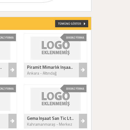
TÜMÜNÜ GÖSTER
ONZ FİRMA
BRONZ FİRMA
.
Piramit Mimarlık Inşaa..
Ankara - Altındağ
ONZ FİRMA
BRONZ FİRMA
.
Gema Inşaat San Tic Lt..
Kahramanmaraş - Merkez