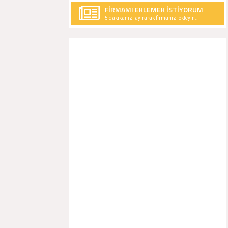
FİRMAMI EKLEMEK İSTİYORUM
5 dakikanızı ayırarak firmanızı ekleyin..