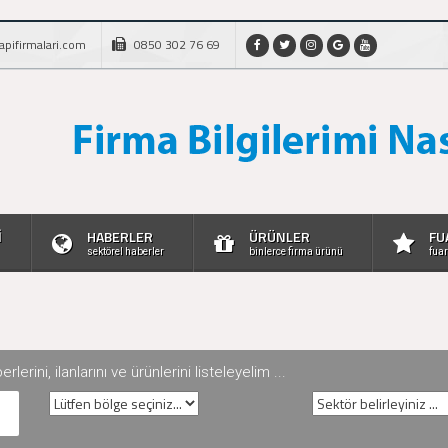
apifirmalari.com
0850 302 76 69
İ
HABERLER
ÜRÜNLER
FU
sektörel haberler
binlerce firma ürünü
fuar
rini, ilanlarını ve ürünlerini listeleyelim ...