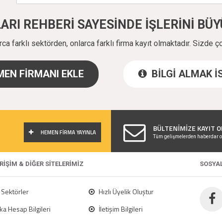
ALARI REHBERİ SAYESİNDE İŞLERİNİ B
a farklı sektörden, onlarca farklı firma kayıt olmaktadır. Sizde ç
EN FİRMANI EKLE
BİLGİ ALMAK 
!
BÜLTENİMİZE KAYIT O
HEMEN FİRMA YAYINLA
Tüm gelişmelerden haberdar o
ERİŞİM & DİĞER SİTELERİMİZ
SOSYA
Sektörler
Hızlı Üyelik Oluştur
a Hesap Bilgileri
İletişim Bilgileri