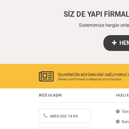
SİZ DE YAPI FİRM
Sistemimize hergün onlarc
HEM
İŞLERİNİZİN BÜYÜMESİNİ SAĞLIYORUZ 
Hemen şimdi firmanızı ekleyerek işinizi büyütün...
BİZE ULAŞIN
HIZLI 
Tüm 
0850 302 76 69
Bank