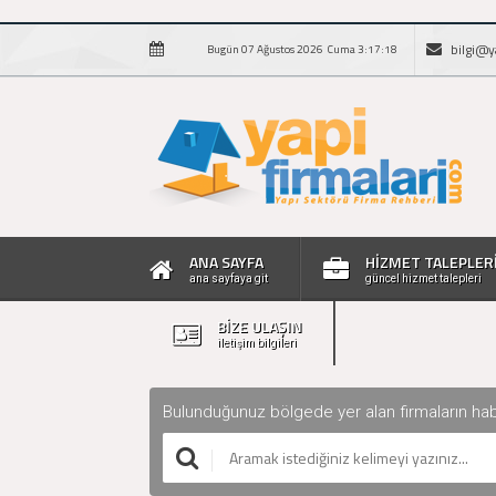
bilgi@y
Bugün 07 Ağustos 2026 Cuma 3:17:19
ANA SAYFA
HİZMET TALEPLER
ana sayfaya git
güncel hizmet talepleri
BİZE ULAŞIN
iletişim bilgileri
Bulunduğunuz bölgede yer alan firmaların haberle