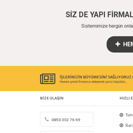
SİZ DE YAPI FİRM
Sistemimize hergün onlarc
HEM
İŞLERİNİZİN BÜYÜMESİNİ SAĞLIYORUZ 
Hemen şimdi firmanızı ekleyerek işinizi büyütün...
BİZE ULAŞIN
HIZLI 
Tüm 
0850 302 76 69
Bank