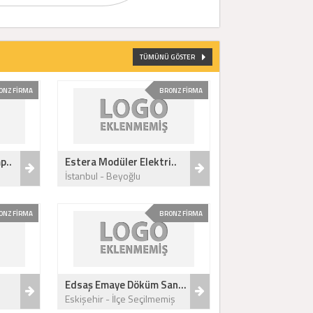
TÜMÜNÜ GÖSTER
ONZ FİRMA
BRONZ FİRMA
p..
Estera Modüler Elektri..
İstanbul - Beyoğlu
ONZ FİRMA
BRONZ FİRMA
Edsaş Emaye Döküm San...
Eskişehir - İlçe Seçilmemiş