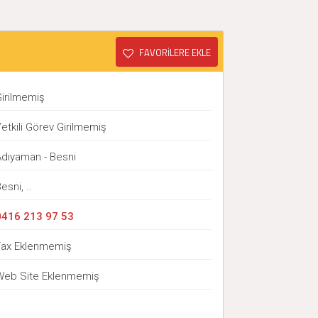
FAVORİLERE EKLE
Girilmemiş
etkili Görev Girilmemiş
Adıyaman - Besni
esni, ..
0416 213 97 53
Fax Eklenmemiş
Web Site Eklenmemiş