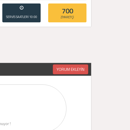
700
SERVİS SAATLERİ
10:00
ZİYARETÇİ
- 20:00
YORUM EKLEYİN
uyor !