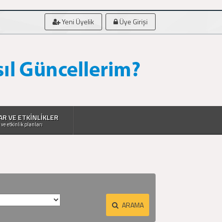
Yeni Üyelik
Üye Girişi
AR VE ETKİNLİKLER
 ve etkinlik planları
ARAMA