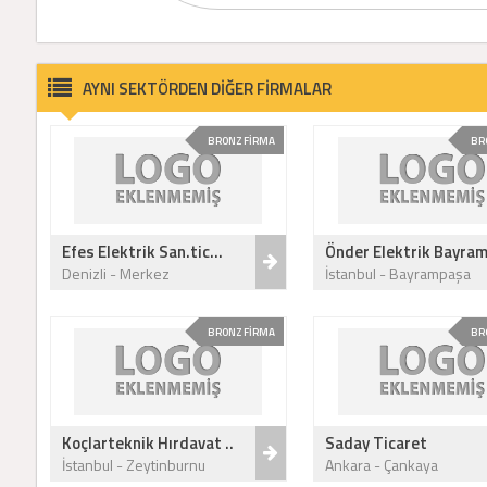
AYNI SEKTÖRDEN DİĞER FİRMALAR
BRONZ FİRMA
BR
Efes Elektrik San.tic...
Önder Elektrik Bayram
Denizli - Merkez
İstanbul - Bayrampaşa
BRONZ FİRMA
BR
Koçlarteknik Hırdavat ..
Saday Ticaret
İstanbul - Zeytinburnu
Ankara - Çankaya