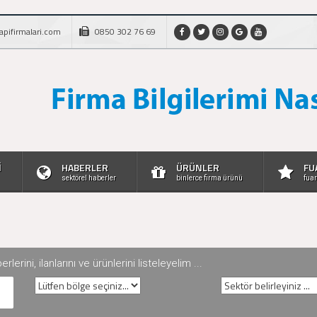
apifirmalari.com
0850 302 76 69
İ
HABERLER
ÜRÜNLER
FU
sektörel haberler
binlerce firma ürünü
fuar
rini, ilanlarını ve ürünlerini listeleyelim ...