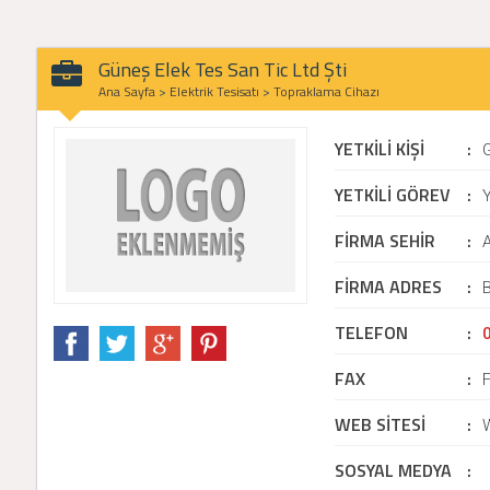
Güneş Elek Tes San Tic Ltd Şti
Ana Sayfa
>
Elektrik Tesisatı
>
Topraklama Cihazı
YETKİLİ KİŞİ
:
YETKİLİ GÖREV
:
Y
FİRMA SEHİR
:
FİRMA ADRES
:
B
TELEFON
:
FAX
:
WEB SİTESİ
:
SOSYAL MEDYA
: