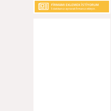
FİRMAMI EKLEMEK İSTİYORUM
5 dakikanızı ayırarak firmanızı ekleyin..