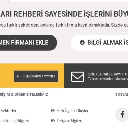
ALARI REHBERİ SAYESİNDE İŞLERİNİ B
a farklı sektörden, onlarca farklı firma kayıt olmaktadır. Sizde ç
EN FİRMANI EKLE
BİLGİ ALMAK 
!
BÜLTENİMİZE KAYIT O
HEMEN FİRMA YAYINLA
Tüm gelişmelerden haberdar o
ERİŞİM & DİĞER SİTELERİMİZ
SOSYA
Sektörler
Hızlı Üyelik Oluştur
a Hesap Bilgileri
İletişim Bilgileri