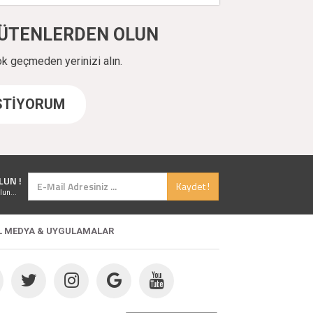
ÜYÜTENLERDEN OLUN
ok geçmeden yerinizi alın.
İSTİYORUM
LUN !
Kaydet !
lun...
L MEDYA & UYGULAMALAR