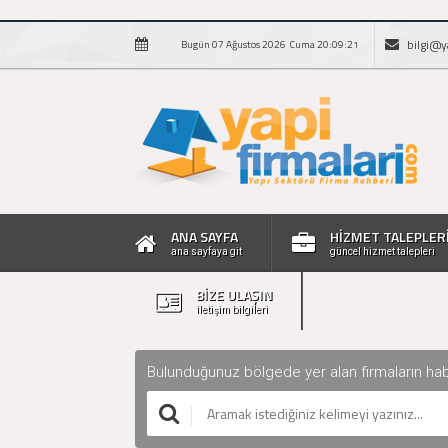
bilgi@y
Bugün 07 Ağustos 2026 Cuma 20:09:22
ANA SAYFA
HİZMET TALEPLER
ana sayfaya git
güncel hizmet talepleri
BİZE ULAŞIN
iletişim bilgileri
Bulunduğunuz bölgede yer alan firmaların haberle