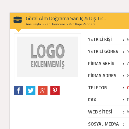
Göral Alm Doğrama San Iç & Dış Tic ..
Ana Sayfa
>
Kapı Pencere
>
Pvc Kapı Pencere
YETKİLİ KİŞİ
:
YETKİLİ GÖREV
:
Y
FİRMA SEHİR
:
A
FİRMA ADRES
:
S
TELEFON
:
FAX
:
WEB SİTESİ
:
SOSYAL MEDYA
: