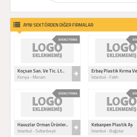
AYNI SEKTÖRDEN DİĞER FİRMALAR
BRONZ FİRMA
BR
Koçsan San. Ve Tic. Lt..
Erbay Plastik Kırma Ve
Konya - Meram
İstanbul - Fatih
BRONZ FİRMA
BR
Havuzlar Orman Ürünler..
Kebanpen Plastik Aş
İstanbul - Sultanbeyli
İstanbul - Bağcılar