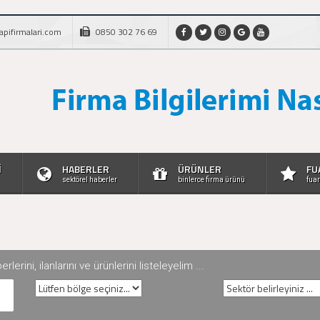
apifirmalari.com
0850 302 76 69
İ
HABERLER
ÜRÜNLER
FU
sektörel haberler
binlerce firma ürünü
fuar
rini, ilanlarını ve ürünlerini listeleyelim ...