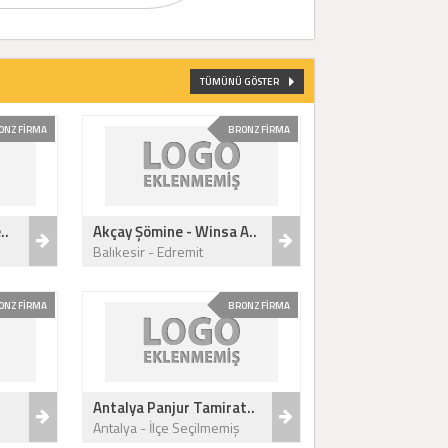
TÜMÜNÜ GÖSTER
ONZ FİRMA
BRONZ FİRMA
..
Akçay Şömine - Winsa A..
Balıkesir - Edremit
ONZ FİRMA
BRONZ FİRMA
Antalya Panjur Tamirat..
Antalya - İlçe Seçilmemiş