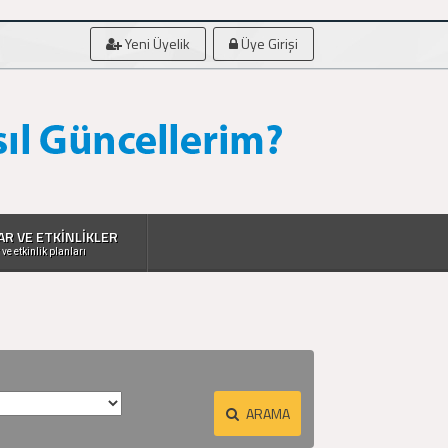
Yeni Üyelik
Üye Girişi
AR VE ETKİNLİKLER
 ve etkinlik planları
ARAMA