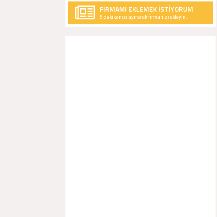
FİRMAMI EKLEMEK İSTİYORUM
5 dakikanızı ayırarak firmanızı ekleyin..