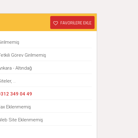
FAVORİLERE EKLE
Girilmemiş
etkili Görev Girilmemiş
nkara - Altındağ
iteler, ..
0312 349 04 49
Fax Eklenmemiş
Web Site Eklenmemiş