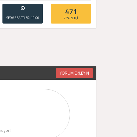
471
SERVİS SAATLERİ
10:00
ZİYARETÇİ
- 20:00
YORUM EKLEYİN
uyor !