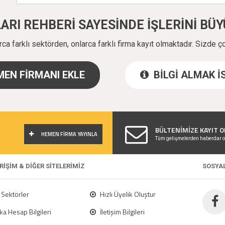
ALARI REHBERİ SAYESİNDE İŞLERİNİ B
a farklı sektörden, onlarca farklı firma kayıt olmaktadır. Sizde ç
EN FİRMANI EKLE
BİLGİ ALMAK 
!
BÜLTENİMİZE KAYIT O
HEMEN FİRMA YAYINLA
Tüm gelişmelerden haberdar o
ERİŞİM & DİĞER SİTELERİMİZ
SOSYA
Sektörler
Hızlı Üyelik Oluştur
a Hesap Bilgileri
İletişim Bilgileri