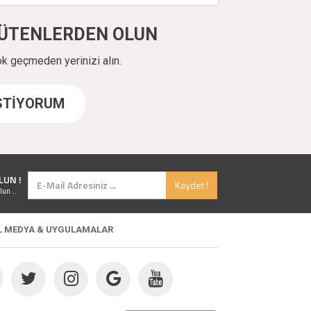
ÜYÜTENLERDEN OLUN
ok geçmeden yerinizi alın.
İSTİYORUM
LUN !
Kaydet !
lun...
L MEDYA & UYGULAMALAR