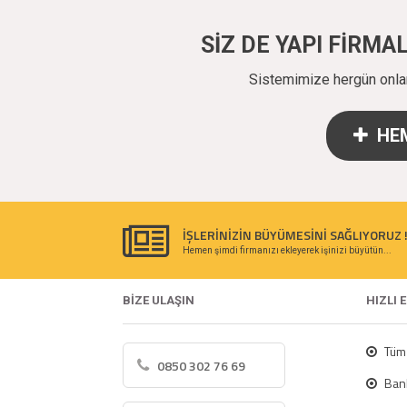
SİZ DE YAPI FİRM
Sistemimize hergün onlarc
HEM
İŞLERİNİZİN BÜYÜMESİNİ SAĞLIYORUZ 
Hemen şimdi firmanızı ekleyerek işinizi büyütün...
BİZE ULAŞIN
HIZLI 
Tüm 
0850 302 76 69
Bank