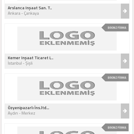
Arslanca Inşaat San. T..
Ankara - Çankaya
BRONZ FİRMA
Kemer Inşaat Ticaret L..
İstanbul - Şişli
BRONZ FİRMA
Özyenipazarlı İns.ltd...
Aydın - Merkez
BRONZ FİRMA