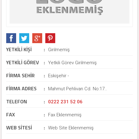
YETKİLİ KİŞİ
:
Girilmemiş
YETKİLİ GÖREV
:
Yetkili Görev Girilmemiş
FİRMA SEHİR
:
Eskişehir -
FİRMA ADRES
:
Mahmut Pehlivan Cd. No:17..
TELEFON
:
0222 231 52 06
FAX
:
Fax Eklenmemiş
WEB SİTESİ
:
Web Site Eklenmemiş