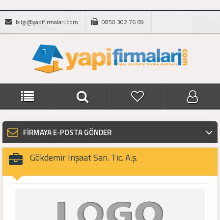
bilgi@yapifirmalari.com
0850 302 76 69
FİRMAYA E-POSTA GÖNDER
Gökdemir Inşaat San. Tic. A.ş.