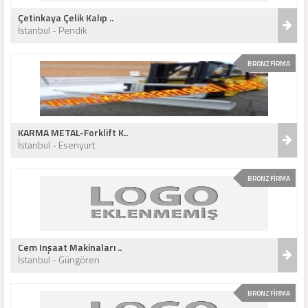
Çetinkaya Çelik Kalıp ..
İstanbul - Pendik
BRONZ FİRMA
KARMA METAL-Forklift K..
İstanbul - Esenyurt
BRONZ FİRMA
Cem Inşaat Makinaları ..
İstanbul - Güngören
BRONZ FİRMA