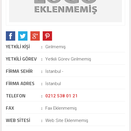
YETKİLİ KİŞİ
:
Girilmemiş
YETKİLİ GÖREV
:
Yetkili Görev Girilmemiş
FİRMA SEHİR
:
İstanbul -
FİRMA ADRES
:
İstanbul
TELEFON
:
0212 538 01 21
FAX
:
Fax Eklenmemiş
WEB SİTESİ
:
Web Site Eklenmemiş