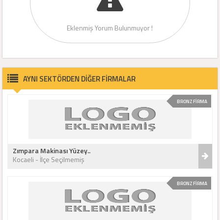
Eklenmiş Yorum Bulunmuyor !
AYNI SEKTÖRDEN DİĞER FİRMALAR
BRONZ FİRMA
Zımpara Makinası Yüzey..
Kocaeli - İlçe Seçilmemiş
BRONZ FİRMA