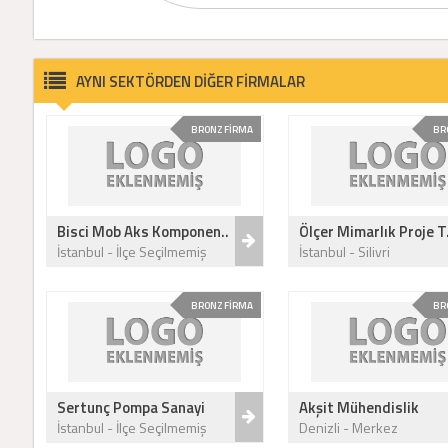
AYNI SEKTÖRDEN DİĞER FİRMALAR
BRONZ FİRMA
BR
Bisci Mob Aks Komponen..
Ölçer Mimarlık Proje T.
İstanbul - İlçe Seçilmemiş
İstanbul - Silivri
BRONZ FİRMA
BR
Sertunç Pompa Sanayi
Akşit Mühendislik
İstanbul - İlçe Seçilmemiş
Denizli - Merkez