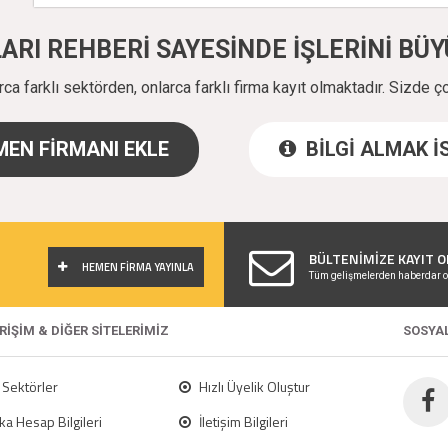
ALARI REHBERİ SAYESİNDE İŞLERİNİ B
a farklı sektörden, onlarca farklı firma kayıt olmaktadır. Sizde ç
EN FİRMANI EKLE
BİLGİ ALMAK 
!
BÜLTENİMİZE KAYIT O
HEMEN FİRMA YAYINLA
Tüm gelişmelerden haberdar o
ERİŞİM & DİĞER SİTELERİMİZ
SOSYA
Sektörler
Hızlı Üyelik Oluştur
a Hesap Bilgileri
İletişim Bilgileri