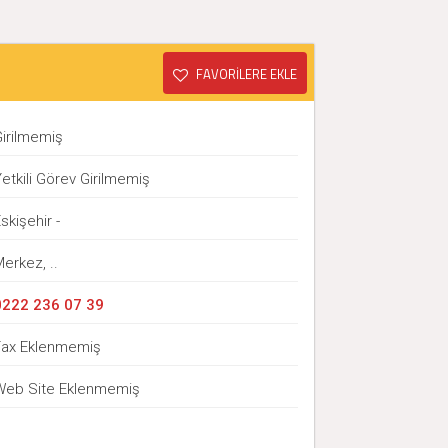
FAVORİLERE EKLE
ı
Girilmemiş
etkili Görev Girilmemiş
skişehir -
erkez, ..
0222 236 07 39
Fax Eklenmemiş
Web Site Eklenmemiş