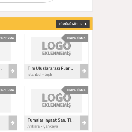
TÜMÜNÜ GÖSTER
ONZ FİRMA
BRONZ FİRMA
.
Tim Uluslararası Fuar ..
İstanbul - Şişli
ONZ FİRMA
BRONZ FİRMA
Tumalar Inşaat San. Ti..
Ankara - Çankaya