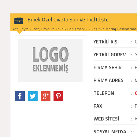
Emek Özel Civata San Ve Tic.ltd.şti..
Ana Sayfa
>
Plan, Proje ve Teknik Danışmanlık
>
Keşif ve Metraj Hesaplamas
YETKİLİ KİŞİ
:
YETKİLİ GÖREV
:
Y
FİRMA SEHİR
:
E
FİRMA ADRES
:
M
TELEFON
:
FAX
:
WEB SİTESİ
:
SOSYAL MEDYA
: