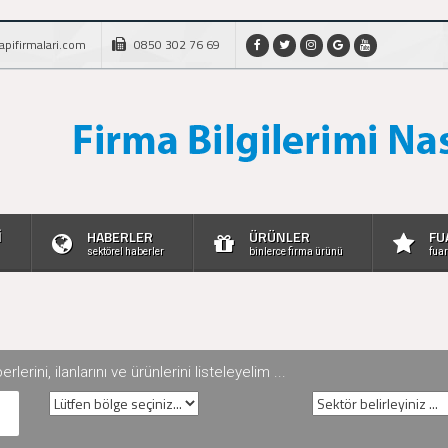
apifirmalari.com
0850 302 76 69
İ
HABERLER
ÜRÜNLER
FU
sektörel haberler
binlerce firma ürünü
fuar
rini, ilanlarını ve ürünlerini listeleyelim ...