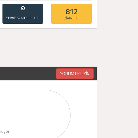
812
SERVİS SAATLERİ
10:00
ZİYARETÇİ
- 20:00
YORUM EKLEYİN
uyor !