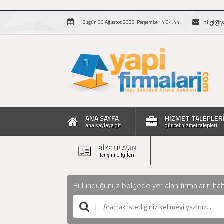
bilgi@y
Bugün 06 Ağustos 2026 Perşembe 14:04:45
ANA SAYFA
HİZMET TALEPLER
ana sayfaya git
güncel hizmet talepleri
BİZE ULAŞIN
iletişim bilgileri
Bulunduğunuz bölgede yer alan firmaların haberle