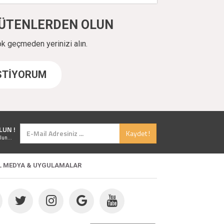
ÜYÜTENLERDEN OLUN
ok geçmeden yerinizi alın.
İSTİYORUM
LUN !
Kaydet !
lun...
L MEDYA & UYGULAMALAR