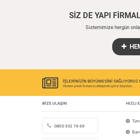
SİZ DE YAPI FİRM
Sistemimize hergün onlarc
HEM
İŞLERİNİZİN BÜYÜMESİNİ SAĞLIYORUZ 
Hemen şimdi firmanızı ekleyerek işinizi büyütün...
BİZE ULAŞIN
HIZLI 
Tüm 
0850 302 76 69
Bank