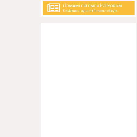
FİRMAMI EKLEMEK İSTİYORUM
5 dakikanızı ayırarak firmanızı ekleyin..