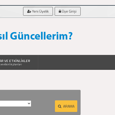
Yeni Üyelik
Üye Girişi
AR VE ETKİNLİKLER
 ve etkinlik planları
ARAMA