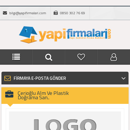
bilgi@yapifirmalari.com
0850 302 76 69
FİRMAYA E-POSTA GÖNDER
Çerioğlu Alm Ve Plastik
Doğrama San..