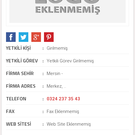
YETKİLİ KİŞİ
:
Girilmemiş
YETKİLİ GÖREV
:
Yetkili Görev Girilmemiş
FİRMA SEHİR
:
Mersin -
FİRMA ADRES
:
Merkez, ..
TELEFON
:
0324 237 35 43
FAX
:
Fax Eklenmemiş
WEB SİTESİ
:
Web Site Eklenmemiş