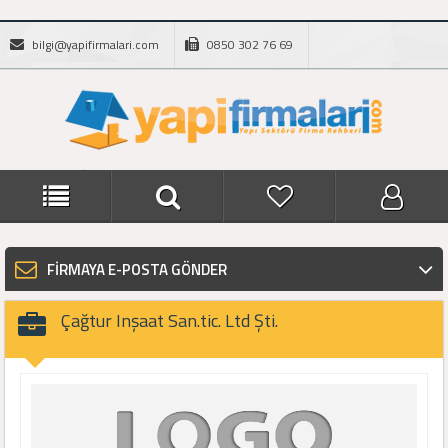
bilgi@yapifirmalari.com
0850 302 76 69
FİRMAYA E-POSTA GÖNDER
Çağtur Inşaat San.tic. Ltd Şti.