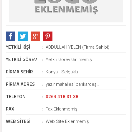
YETKİLİ KİŞİ
:
ABDULLAH YELEN (Firma Sahibi)
YETKİLİ GÖREV
:
Yetkili Görev Girilmemiş
FİRMA SEHİR
:
Konya - Selçuklu
FİRMA ADRES
:
yazır mahallesi cankardeş..
TELEFON
:
0264 418 31 38
FAX
:
Fax Eklenmemiş
WEB SİTESİ
:
Web Site Eklenmemiş