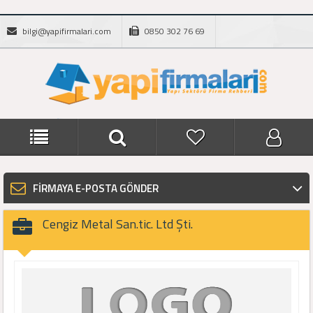
bilgi@yapifirmalari.com
0850 302 76 69
FİRMAYA E-POSTA GÖNDER
Cengiz Metal San.tic. Ltd Şti.