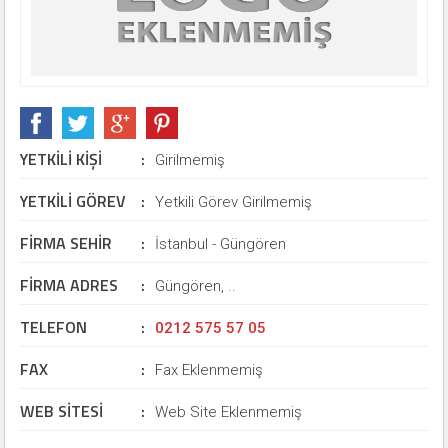
YETKİLİ KİŞİ
:
Girilmemiş
YETKİLİ GÖREV
:
Yetkili Görev Girilmemiş
FİRMA SEHİR
:
İstanbul - Güngören
FİRMA ADRES
:
Güngören, ..
TELEFON
:
0212 575 57 05
FAX
:
Fax Eklenmemiş
WEB SİTESİ
:
Web Site Eklenmemiş