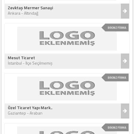
Zevktaş Mermer Sanayi
Ankara - Altındağ
BRONZ FİRMA
Mesut Ticaret
İstanbul - İlçe Seçilmemiş
BRONZ FİRMA
Özel Ticaret Yapı Mark..
Gaziantep - Araban
BRONZ FİRMA