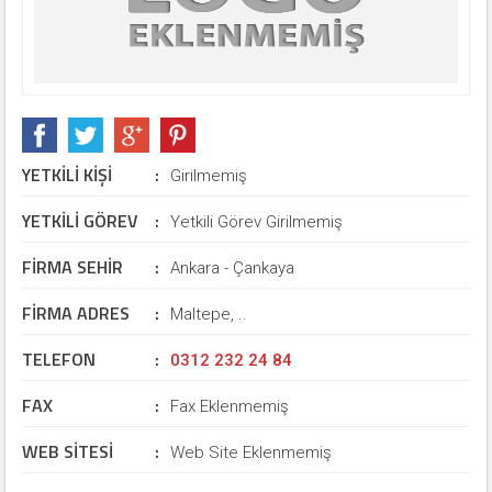
YETKİLİ KİŞİ
:
Girilmemiş
YETKİLİ GÖREV
:
Yetkili Görev Girilmemiş
FİRMA SEHİR
:
Ankara - Çankaya
FİRMA ADRES
:
Maltepe, ..
TELEFON
:
0312 232 24 84
FAX
:
Fax Eklenmemiş
WEB SİTESİ
:
Web Site Eklenmemiş