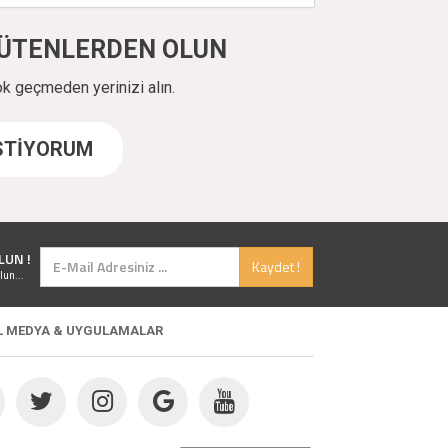
ÜYÜTENLERDEN OLUN
ok geçmeden yerinizi alın.
İSTİYORUM
LUN !
Kaydet !
lun...
L MEDYA & UYGULAMALAR