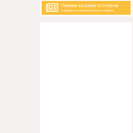
FİRMAMI EKLEMEK İSTİYORUM
5 dakikanızı ayırarak firmanızı ekleyin..