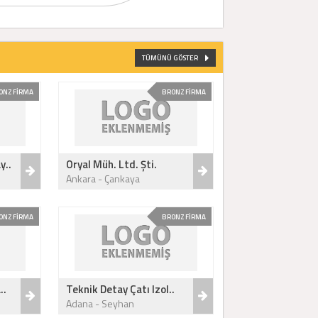
TÜMÜNÜ GÖSTER
ONZ FİRMA
BRONZ FİRMA
y..
Oryal Müh. Ltd. Şti.
Ankara - Çankaya
ONZ FİRMA
BRONZ FİRMA
..
Teknik Detay Çatı Izol..
Adana - Seyhan