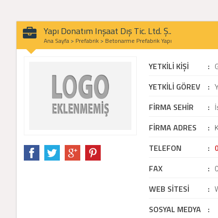
Yapı Donatım Inşaat Dış Tic. Ltd. Ş..
Ana Sayfa
>
Prefabrik
>
Betonarme Prefabrik Yapı
YETKİLİ KİŞİ
:
YETKİLİ GÖREV
:
Y
FİRMA SEHİR
:
İ
FİRMA ADRES
:
K
TELEFON
:
FAX
:
WEB SİTESİ
:
SOSYAL MEDYA
: