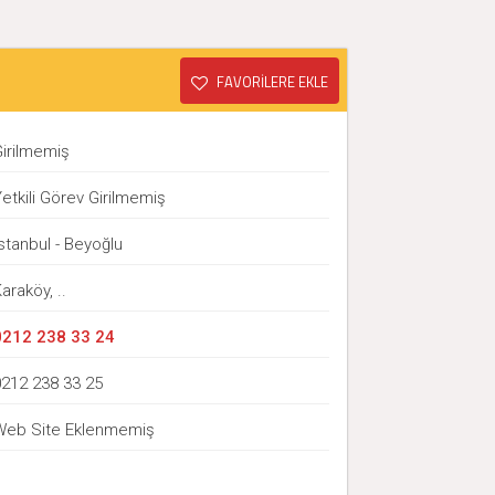
FAVORİLERE EKLE
Girilmemiş
etkili Görev Girilmemiş
stanbul - Beyoğlu
araköy, ..
0212 238 33 24
0212 238 33 25
Web Site Eklenmemiş