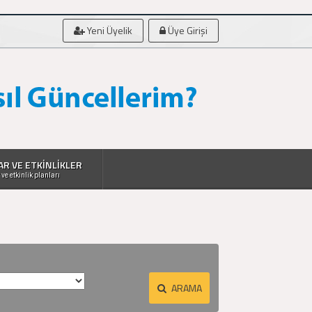
Yeni Üyelik
Üye Girişi
AR VE ETKİNLİKLER
 ve etkinlik planları
ARAMA