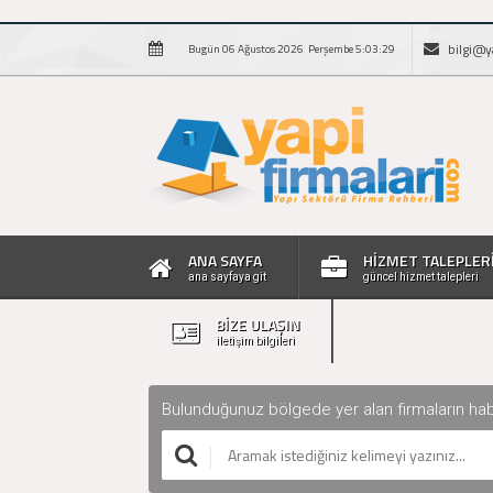
bilgi@y
Bugün 06 Ağustos 2026 Perşembe 5:03:30
ANA SAYFA
HİZMET TALEPLER
ana sayfaya git
güncel hizmet talepleri
BİZE ULAŞIN
iletişim bilgileri
Bulunduğunuz bölgede yer alan firmaların haberle