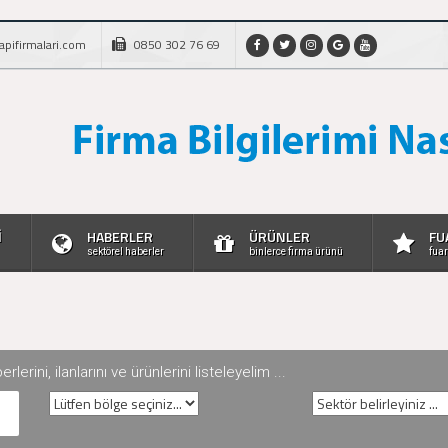
apifirmalari.com
0850 302 76 69
İ
HABERLER
ÜRÜNLER
FU
sektörel haberler
binlerce firma ürünü
fuar
rini, ilanlarını ve ürünlerini listeleyelim ...