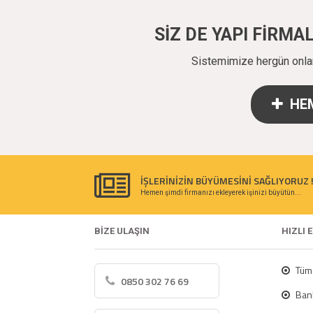
SİZ DE YAPI FİRM
Sistemimize hergün onlarc
HEM
İŞLERİNİZİN BÜYÜMESİNİ SAĞLIYORUZ 
Hemen şimdi firmanızı ekleyerek işinizi büyütün...
BİZE ULAŞIN
HIZLI 
Tüm 
0850 302 76 69
Bank