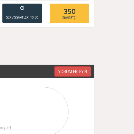
350
SERVİS SAATLERİ
10:00
ZİYARETÇİ
- 20:00
YORUM EKLEYİN
uyor !