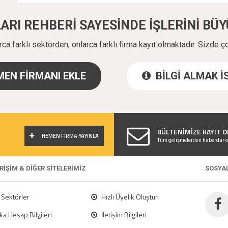
ALARI REHBERİ SAYESİNDE İŞLERİNİ B
a farklı sektörden, onlarca farklı firma kayıt olmaktadır. Sizde ç
EN FİRMANI EKLE
BİLGİ ALMAK 
!
BÜLTENİMİZE KAYIT O
HEMEN FİRMA YAYINLA
Tüm gelişmelerden haberdar o
ERİŞİM & DİĞER SİTELERİMİZ
SOSYA
Sektörler
Hızlı Üyelik Oluştur
a Hesap Bilgileri
İletişim Bilgileri