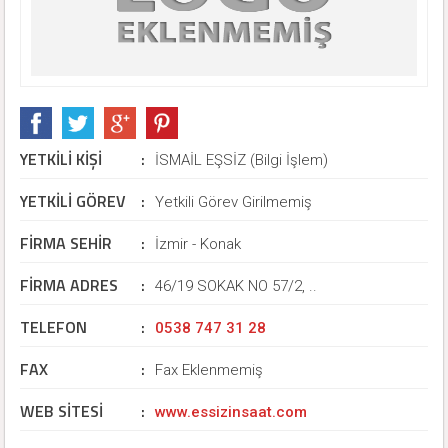
YETKİLİ KİŞİ
:
İSMAİL EŞSİZ (Bilgi İşlem)
YETKİLİ GÖREV
:
Yetkili Görev Girilmemiş
FİRMA SEHİR
:
İzmir - Konak
FİRMA ADRES
:
46/19 SOKAK NO 57/2, ..
TELEFON
:
0538 747 31 28
FAX
:
Fax Eklenmemiş
WEB SİTESİ
:
www.essizinsaat.com