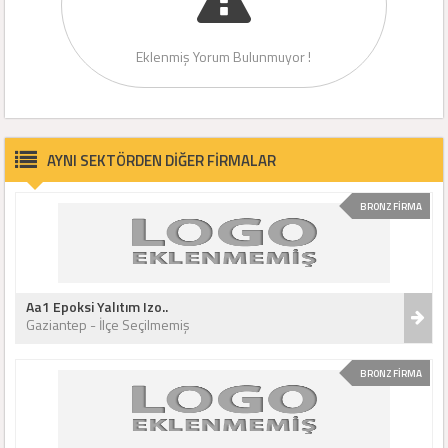
Eklenmiş Yorum Bulunmuyor !
AYNI SEKTÖRDEN DİĞER FİRMALAR
BRONZ FİRMA
Aa1 Epoksi Yalıtım Izo..
Gaziantep - İlçe Seçilmemiş
BRONZ FİRMA