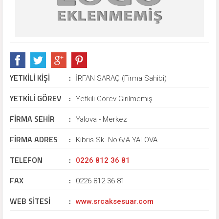
YETKİLİ KİŞİ
:
İRFAN SARAÇ (Firma Sahibi)
YETKİLİ GÖREV
:
Yetkili Görev Girilmemiş
FİRMA SEHİR
:
Yalova - Merkez
FİRMA ADRES
:
Kıbrıs Sk. No:6/A YALOVA..
TELEFON
:
0226 812 36 81
FAX
:
0226 812 36 81
WEB SİTESİ
:
www.srcaksesuar.com