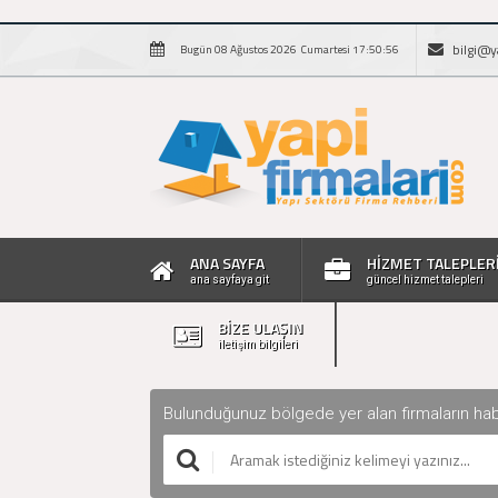
bilgi@y
Bugün 08 Ağustos 2026 Cumartesi 17:50:57
ANA SAYFA
HİZMET TALEPLER
ana sayfaya git
güncel hizmet talepleri
BİZE ULAŞIN
iletişim bilgileri
Bulunduğunuz bölgede yer alan firmaların haberle