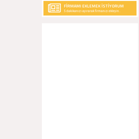
FİRMAMI EKLEMEK İSTİYORUM
5 dakikanızı ayırarak firmanızı ekleyin..