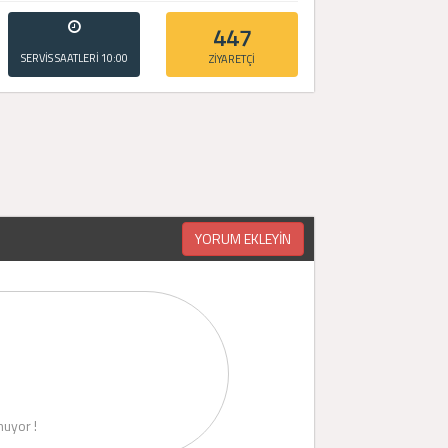
447
SERVİS SAATLERİ
10:00
ZİYARETÇİ
- 20:00
YORUM EKLEYİN
uyor !