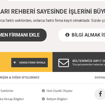
ALARI REHBERİ SAYESİNDE İŞLERİNİ B
a farklı sektörden, onlarca farklı firma kayıt olmaktadır. Sizde ç
EN FİRMANI EKLE
BİLGİ ALMAK 
!
BÜLTENİMİZE KAYIT O
HEMEN FİRMA YAYINLA
Tüm gelişmelerden haberdar o
ERİŞİM & DİĞER SİTELERİMİZ
SOSYA
Sektörler
Hızlı Üyelik Oluştur
a Hesap Bilgileri
İletişim Bilgileri