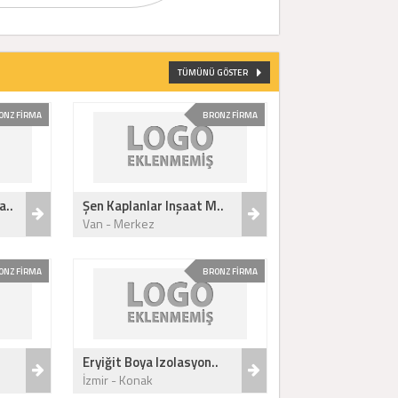
TÜMÜNÜ GÖSTER
ONZ FİRMA
BRONZ FİRMA
a..
Şen Kaplanlar Inşaat M..
Van - Merkez
ONZ FİRMA
BRONZ FİRMA
.
Eryiğit Boya Izolasyon..
İzmir - Konak