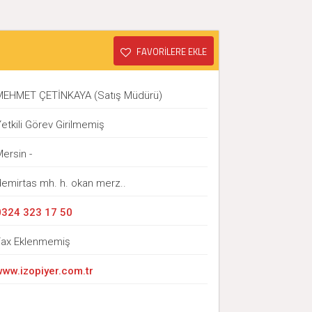
FAVORİLERE EKLE
MEHMET ÇETİNKAYA (Satış Müdürü)
etkili Görev Girilmemiş
ersin -
demirtas mh. h. okan merz..
0324 323 17 50
Fax Eklenmemiş
www.izopiyer.com.tr