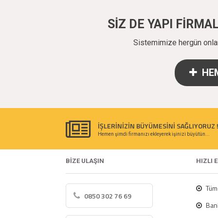
SİZ DE YAPI FİRM
Sistemimize hergün onlarc
HEM
İŞLERİNİZİN BÜYÜMESİNİ SAĞLIYORUZ 
Hemen şimdi firmanızı ekleyerek işinizi büyütün...
BİZE ULAŞIN
HIZLI 
Tüm 
0850 302 76 69
Bank