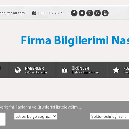
apifirmalari.com
0850 302 76 69
İ
HABERLER
ÜRÜNLER
FU
sektörel haberler
binlerce firma ürünü
fuar
rini, ilanlarını ve ürünlerini listeleyelim ...