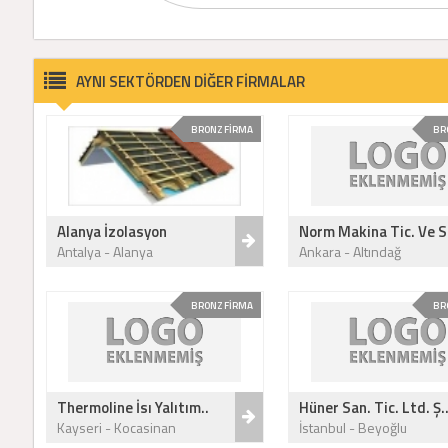
AYNI SEKTÖRDEN DİĞER FİRMALAR
BRONZ FİRMA
BR
Alanya İzolasyon
Norm Makina Tic. Ve S
Antalya - Alanya
Ankara - Altındağ
BRONZ FİRMA
BR
Thermoline İsı Yalıtım..
Hüner San. Tic. Ltd. Ş.
Kayseri - Kocasinan
İstanbul - Beyoğlu