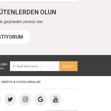
ÜYÜTENLERDEN OLUN
ok geçmeden yerinizi alın.
İSTİYORUM
LUN !
Kaydet !
lun...
L MEDYA & UYGULAMALAR