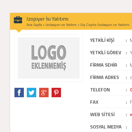
Izopiyer İsı Yalıtımı
Ana Sayfa
>
İzolasyon ve Yalıtım
>
Dış Cephe İzolasyon ve Yalıtımı
YETKİLİ KİŞİ
:
YETKİLİ GÖREV
:
Y
FİRMA SEHİR
:
M
FİRMA ADRES
:
TELEFON
:
FAX
:
WEB SİTESİ
:
SOSYAL MEDYA
: