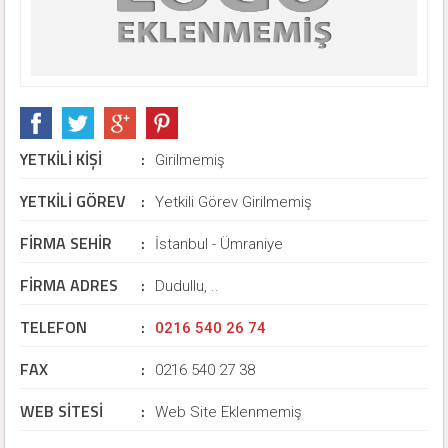
YETKİLİ KİŞİ
:
Girilmemiş
YETKİLİ GÖREV
:
Yetkili Görev Girilmemiş
FİRMA SEHİR
:
İstanbul - Ümraniye
FİRMA ADRES
:
Dudullu, ..
TELEFON
:
0216 540 26 74
FAX
:
0216 540 27 38
WEB SİTESİ
:
Web Site Eklenmemiş