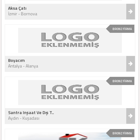
Aksa Çatı
İzmir - Bornova
BRONZ FİRMA
Boyacım
Antalya - Alanya
BRONZ FİRMA
Santra Inşaat Ve Dış T..
Aydın - Kuşadası
BRONZ FİRMA