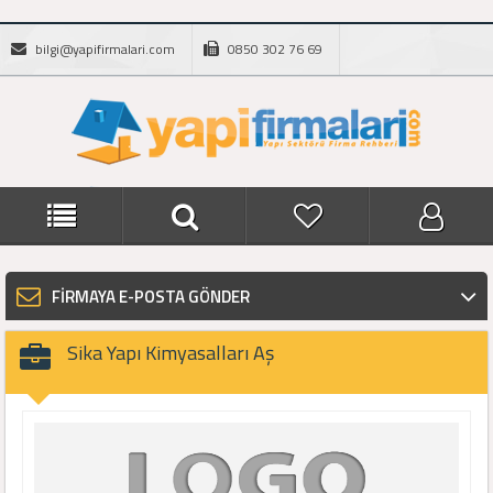
bilgi@yapifirmalari.com
0850 302 76 69
FİRMAYA E-POSTA GÖNDER
Sika Yapı Kimyasalları Aş