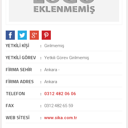
YETKİLİ KİŞİ
:
Girilmemiş
YETKİLİ GÖREV
:
Yetkili Görev Girilmemiş
FİRMA SEHİR
:
Ankara -
FİRMA ADRES
:
Ankara
TELEFON
:
0312 482 06 06
FAX
:
0312 482 65 59
WEB SİTESİ
:
www.sika.com.tr