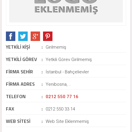
YETKİLİ KİŞİ
:
Girilmemiş
YETKİLİ GÖREV
:
Yetkili Görev Girilmemiş
FİRMA SEHİR
:
İstanbul - Bahçelievler
FİRMA ADRES
:
Yenibosna, ..
TELEFON
:
0212 550 77 16
FAX
:
0212 550 33 14
WEB SİTESİ
:
Web Site Eklenmemiş