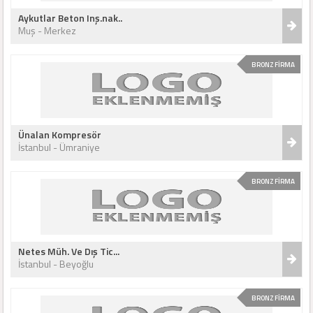
Aykutlar Beton Inş.nak..
Muş - Merkez
BRONZ FİRMA
Ünalan Kompresör
İstanbul - Ümraniye
BRONZ FİRMA
Netes Müh. Ve Dış Tic...
İstanbul - Beyoğlu
BRONZ FİRMA