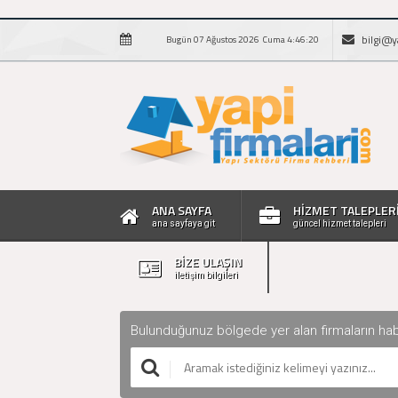
bilgi@y
Bugün 07 Ağustos 2026 Cuma 4:46:21
ANA SAYFA
HİZMET TALEPLER
ana sayfaya git
güncel hizmet talepleri
BİZE ULAŞIN
iletişim bilgileri
Bulunduğunuz bölgede yer alan firmaların haberle