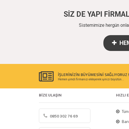
SİZ DE YAPI FİRM
Sistemimize hergün onlarc
HEM
İŞLERİNİZİN BÜYÜMESİNİ SAĞLIYORUZ 
Hemen şimdi firmanızı ekleyerek işinizi büyütün...
BİZE ULAŞIN
HIZLI 
Tüm 
0850 302 76 69
Bank