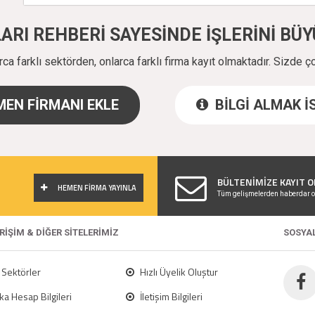
ALARI REHBERİ SAYESİNDE İŞLERİNİ B
a farklı sektörden, onlarca farklı firma kayıt olmaktadır. Sizde ç
EN FİRMANI EKLE
BİLGİ ALMAK 
!
BÜLTENİMİZE KAYIT O
HEMEN FİRMA YAYINLA
Tüm gelişmelerden haberdar o
ERİŞİM & DİĞER SİTELERİMİZ
SOSYA
Sektörler
Hızlı Üyelik Oluştur
a Hesap Bilgileri
İletişim Bilgileri