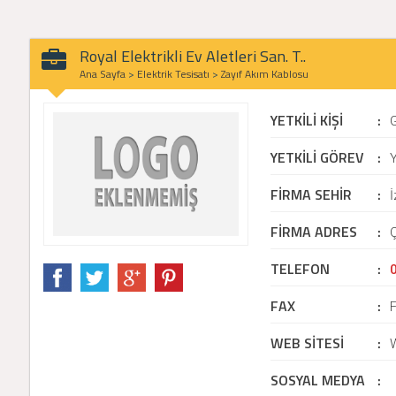
Royal Elektrikli Ev Aletleri San. T..
Ana Sayfa
>
Elektrik Tesisatı
>
Zayıf Akım Kablosu
YETKİLİ KİŞİ
:
YETKİLİ GÖREV
:
Y
FİRMA SEHİR
:
İ
FİRMA ADRES
:
Ç
TELEFON
:
FAX
:
WEB SİTESİ
:
SOSYAL MEDYA
: