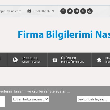
apifirmalari.com
0850 302 76 69
İ
HABERLER
ÜRÜNLER
FU
sektörel haberler
binlerce firma ürünü
fuar
rini, ilanlarını ve ürünlerini listeleyelim ...