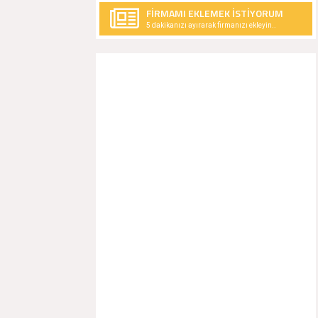
FİRMAMI EKLEMEK İSTİYORUM
5 dakikanızı ayırarak firmanızı ekleyin..