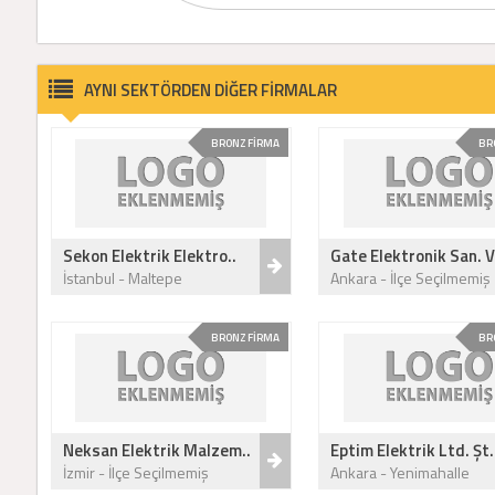
AYNI SEKTÖRDEN DİĞER FİRMALAR
BRONZ FİRMA
BR
Sekon Elektrik Elektro..
Gate Elektronik San. V
İstanbul - Maltepe
Ankara - İlçe Seçilmemiş
BRONZ FİRMA
BR
Neksan Elektrik Malzem..
Eptim Elektrik Ltd. Şt.
İzmir - İlçe Seçilmemiş
Ankara - Yenimahalle