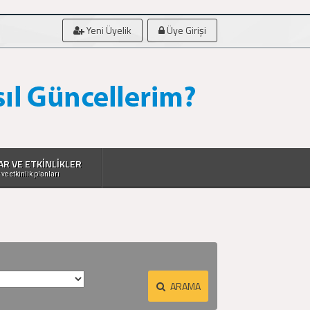
Yeni Üyelik
Üye Girişi
AR VE ETKİNLİKLER
 ve etkinlik planları
ARAMA