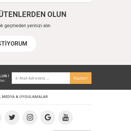
ÜYÜTENLERDEN OLUN
ok geçmeden yerinizi alın.
İSTİYORUM
LUN !
Kaydet !
lun...
L MEDYA & UYGULAMALAR