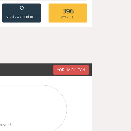
396
SERVİS SAATLERİ
10:00
ZİYARETÇİ
- 20:00
YORUM EKLEYİN
uyor !