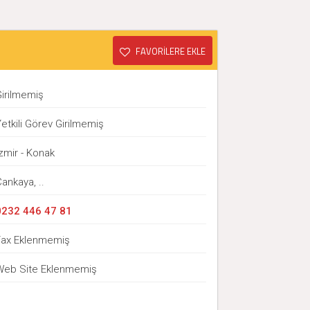
FAVORİLERE EKLE
Girilmemiş
etkili Görev Girilmemiş
zmir - Konak
ankaya, ..
0232 446 47 81
Fax Eklenmemiş
Web Site Eklenmemiş