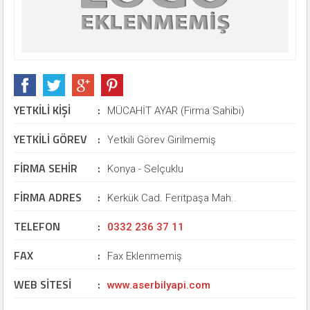
YETKİLİ KİŞİ
:
MÜCAHİT AYAR (Firma Sahibi)
YETKİLİ GÖREV
:
Yetkili Görev Girilmemiş
FİRMA SEHİR
:
Konya - Selçuklu
FİRMA ADRES
:
Kerkük Cad. Feritpaşa Mah..
TELEFON
:
0332 236 37 11
FAX
:
Fax Eklenmemiş
WEB SİTESİ
:
www.aserbilyapi.com