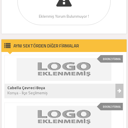
Eklenmiş Yorum Bulunmuyor !
AYNI SEKTÖRDEN DİĞER FİRMALAR
BRONZ FİRMA
Cabella Çevreci Boya
Konya - İlçe Seçilmemiş
BRONZ FİRMA