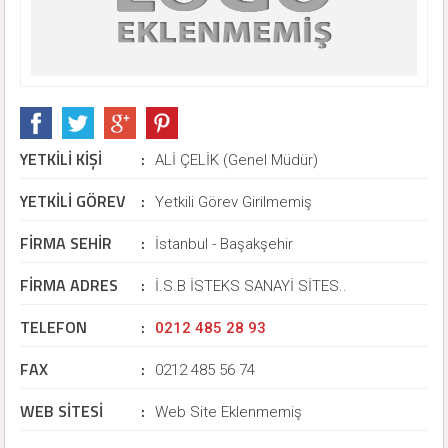
YETKİLİ KİŞİ
:
ALİ ÇELİK (Genel Müdür)
YETKİLİ GÖREV
:
Yetkili Görev Girilmemiş
FİRMA SEHİR
:
İstanbul - Başakşehir
FİRMA ADRES
:
İ.S.B İSTEKS SANAYİ SİTES..
TELEFON
:
0212 485 28 93
FAX
:
0212 485 56 74
WEB SİTESİ
:
Web Site Eklenmemiş